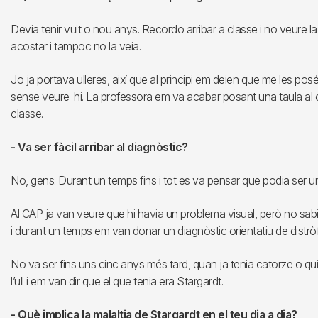
Devia tenir vuit o nou anys. Recordo arribar a classe i no veure la
acostar i tampoc no la veia.
Jo ja portava ulleres, així que al principi em deien que me les p
sense veure-hi. La professora em va acabar posant una taula al co
classe.
- Va ser fàcil arribar al diagnòstic?
No, gens. Durant un temps fins i tot es va pensar que podia ser un
Al CAP ja van veure que hi havia un problema visual, però no sab
i durant un temps em van donar un diagnòstic orientatiu de distrò
No va ser fins uns cinc anys més tard, quan ja tenia catorze o qu
l’ull i em van dir que el que tenia era Stargardt.
- Què implica la malaltia de Stargardt en el teu dia a dia?