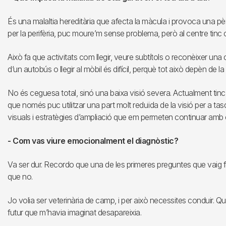
És una malaltia hereditària que afecta la màcula i provoca una pèr
per la perifèria, puc moure’m sense problema, però al centre tinc
Això fa que activitats com llegir, veure subtítols o reconèixer una 
d’un autobús o llegir al mòbil és difícil, perquè tot això depèn de la 
No és ceguesa total, sinó una baixa visió severa. Actualment tin
que només puc utilitzar una part molt reduïda de la visió per a tas
visuals i estratègies d’ampliació que em permeten continuar amb el
- Com vas viure emocionalment el diagnòstic?
Va ser dur. Recordo que una de les primeres preguntes que vaig fer
que no.
Jo volia ser veterinària de camp, i per això necessites conduir. Qu
futur que m’havia imaginat desapareixia.