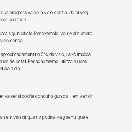
dua progressiva de la visió central. Jo hi veig
 com una taca.
cara siguin difícils. Per exemple, veure el número
visió central.
c aproximadament un 5% de visió, i això implica
ques de detall. Per adaptar-me, utilitzo ajudes
 dia a dia.
 va ser si podria conduir algun dia. I em van dir
an em van dir que no podria, vaig sentir que el