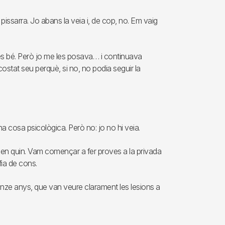
 pissarra. Jo abans la veia i, de cop, no. Em vaig
osés bé. Però jo me les posava… i continuava
stat seu perquè, si no, no podia seguir la
a cosa psicològica. Però no: jo no hi veia.
ien quin. Vam començar a fer proves a la privada
fia de cons.
inze anys, que van veure clarament les lesions a