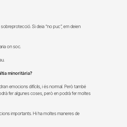
sobreprotecció. Si deia “no puc”, em deien
aria on soc.
au.
tia minoritària?
ran emocions difícils, i és normal. Però també
podrà fer algunes coses, però en podrà fer moltes
lacions importants. Hi ha moltes maneres de