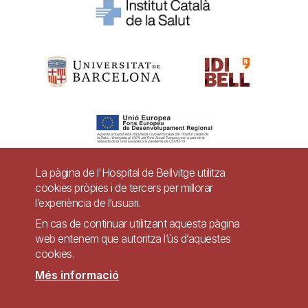
La pàgina de l'Hospital de Bellvitge utilitza
cookies pròpies i de tercers per millorar
Pie
l’experiència de l’usuari.
Contacte
de
En cas de continuar utilitzant aquesta pàgina
Accessibilitat
Avís legal
Ajuda
web entenem que autoritza l’ús d’aquestes
página
cookies.
Política de Privacitat de Sistemes de Vigilància
Mapa web
Més informació
Imagen