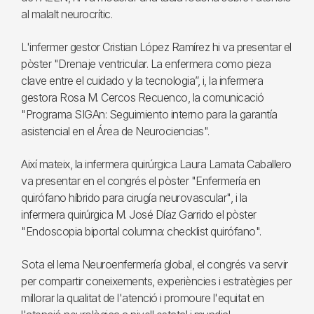
al malalt neurocrític.
L'infermer gestor Cristian López Ramírez hi va presentar el
pòster "Drenaje ventricular. La enfermera como pieza
clave entre el cuidado y la tecnologia”, i, la infermera
gestora Rosa M. Cercos Recuenco, la comunicació
"Programa SIGAn: Seguimiento interno para la garantía
asistencial en el Área de Neurociencias".
Així mateix, la infermera quirúrgica Laura Lamata Caballero
va presentar en el congrés el pòster "Enfermería en
quirófano híbrido para cirugía neurovascular", i la
infermera quirúrgica M. José Díaz Garrido el pòster
"Endoscopia biportal columna: checklist quirófano".
Sota el lema Neuroenfermería global, el congrés va servir
per compartir coneixements, experiències i estratègies per
millorar la qualitat de l'atenció i promoure l'equitat en