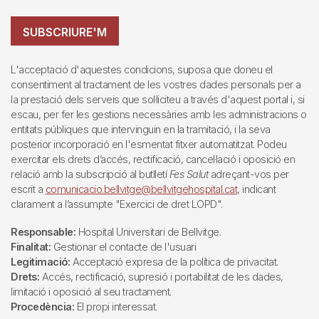
SUBSCRIURE'M
L'acceptació d'aquestes condicions, suposa que doneu el
consentiment al tractament de les vostres dades personals per a
la prestació dels serveis que sol·liciteu a través d'aquest portal i, si
escau, per fer les gestions necessàries amb les administracions o
entitats públiques que intervinguin en la tramitació, i la seva
posterior incorporació en l'esmentat fitxer automatitzat. Podeu
exercitar els drets d’accés, rectificació, cancel·lació i oposició en
relació amb la subscripció al butlletí
Fes Salut
adreçant-vos per
escrit a
comunicacio.bellvitge@bellvitgehospital.cat
, indicant
clarament a l’assumpte "Exercici de dret LOPD".
Responsable:
Hospital Universitari de Bellvitge.
Finalitat:
Gestionar el contacte de l'usuari
Legitimació:
Acceptació expresa de la política de privacitat.
Drets:
Accés, rectificació, supresió i portabilitat de les dades,
limitació i oposició al seu tractament.
Procedència:
El propi interessat.