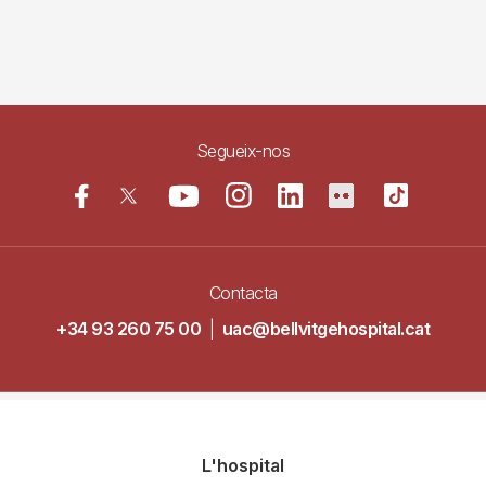
Segueix-nos
Contacta
+34 93 260 75 00
|
uac@bellvitgehospital.cat
Navegació
L'hospital