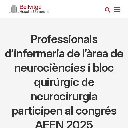
Vés
Cerca
al
Togg
contingut
navig
Professionals
d’infermeria de l’àrea de
neurociències i bloc
quirúrgic de
neurocirurgia
participen al congrés
AEEN 2025