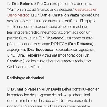
La
Dra. Belén del Río Carrero
presentó la ponencia
“Pulmón en Covid19 cinco años después”,
destacada en
Diario Médico
. El
Dr. Daniel Castellón Plaza
moderó una
sesión sobre escritura de artículos científicos. El equipo
tuteló una comunicación sobre el uso de machine
learning para predecir neumotórax, premiada con un
premio Cum Laude (
Dr. Chevasco
), así como cuatro
pósteres educativos sobre DIPNECH (
Dra. Rebassa
),
aspergilosis (
Dra. Escobosa
), exacerbación aguda en
EPID (
Dra. Teixeira
) y traumatismos torácicos (
Dr.
Sandoval
), de los cuales los dos primeros recibieron
Certificado de Mérito.
Radiología abdominal
El
Dr. Mario Pagès
y el
Dr. David Leiva
contribuyeron en
la confección del programa de radiología abdominal
como miembros de la vocalía. El Dr. Leiva presentó la
ponencia "Neoplasias quísticas mucinosas hepato-