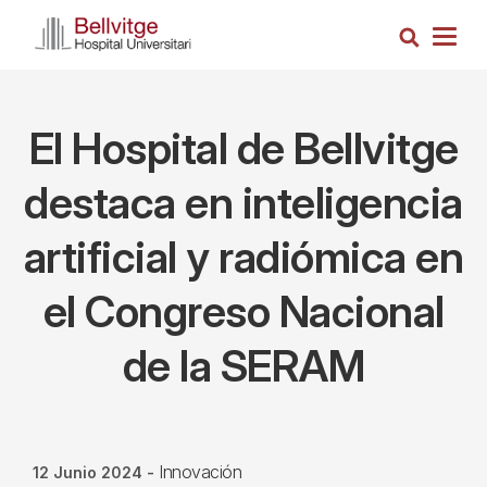
Pasar
Busca
al
Togg
contenido
navig
principal
El Hospital de Bellvitge
destaca en inteligencia
artificial y radiómica en
el Congreso Nacional
de la SERAM
Innovación
12 Junio 2024
-