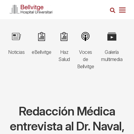
Pasar
Busca
al
Togg
contenido
navig
principal
Navegació
Image
Image
Image
Image
Image
I
principal
Noticias
eBellvitge
Haz
Voces
Galería
B
3r
Salud
de
multimedia
A
nivell
Bellvitge
E
Redacción Médica
entrevista al Dr. Naval,