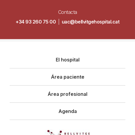
Contacta
+34 93 260 75 00
|
uac@bellvitgehospital.cat
Navegació
El hospital
principal
Área paciente
Área profesional
Agenda
Imagen