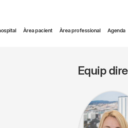
avegación
hospital
Àrea pacient
Àrea professional
Agenda
incipal
Equip dire