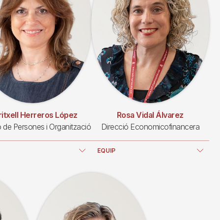
itxell Herreros López
Rosa Vidal Álvarez
ó de Persones i Organització
Direcció Economicofinancera
EQUIP