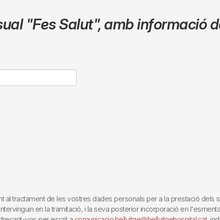
sual
"Fes Salut"
,
amb informació de
tractament de les vostres dades personals per a la prestació dels servei
rvinguin en la tramitació, i la seva posterior incorporació en l'esmentat 
reçant-vos per escrit a
comunicacio.bellvitge@bellvitgehospital.cat
, in