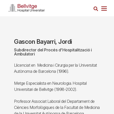
Vés
Cerca
al
Togg
contingut
navig
Gascon Bayarri, Jordi
Subdirector del Procés d'Hospitalització i
Ambulatori
Llicenciat en Medicina i Cirurgia per la Universitat
Autònoma de Barcelona (1996).
Metge Especialista en Neurologia. Hospital
Universitari de Bellvitge (1998-2002).
Professor Associat Laboral del Departament de
Ciències Morfològiques de la Facultat de Medicina
de la Universitat Autònoma de Barcelona.