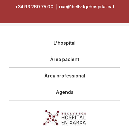
+34 93 260 75 00
|
uac@bellvitgehospital.cat
Navegació
L'hospital
principal
Àrea pacient
Àrea professional
Agenda
Imagen