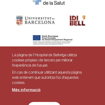
La pàgina de l'Hospital de Bellvitge utilitza
cookies pròpies i de tercers per millorar
Pie
l’experiència de l’usuari.
Contacte
de
En cas de continuar utilitzant aquesta pàgina
Accessibilitat
Avís legal
Ajuda
web entenem que autoritza l’ús d’aquestes
página
cookies.
Política de Privacitat de Sistemes de Vigilància
Mapa web
Més informació
Imagen
Lloc web accessible de conformitat amb el Reial Decret 1112/2018, de 7 de