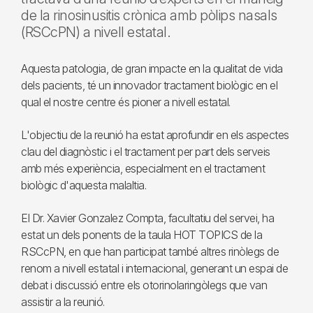
de la rinosinusitis crònica amb pòlips nasals
(RSCcPN) a nivell estatal.
Aquesta patologia, de gran impacte en la qualitat de vida
dels pacients, té un innovador tractament biològic en el
qual el nostre centre és pioner a nivell estatal.
L'objectiu de la reunió ha estat aprofundir en els aspectes
clau del diagnòstic i el tractament per part dels serveis
amb més experiència, especialment en el tractament
biològic d'aquesta malaltia.
El Dr. Xavier Gonzalez Compta, facultatiu del servei, ha
estat un dels ponents de la taula HOT TOPICS de la
RSCcPN, en que han participat també altres rinòlegs de
renom a nivell estatal i internacional, generant un espai de
debat i discussió entre els otorinolaringòlegs que van
assistir a la reunió.