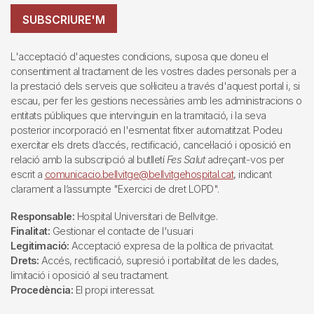
SUBSCRIURE'M
L'acceptació d'aquestes condicions, suposa que doneu el
consentiment al tractament de les vostres dades personals per a
la prestació dels serveis que sol·liciteu a través d'aquest portal i, si
escau, per fer les gestions necessàries amb les administracions o
entitats públiques que intervinguin en la tramitació, i la seva
posterior incorporació en l'esmentat fitxer automatitzat. Podeu
exercitar els drets d’accés, rectificació, cancel·lació i oposició en
relació amb la subscripció al butlletí
Fes Salut
adreçant-vos per
escrit a
comunicacio.bellvitge@bellvitgehospital.cat
, indicant
clarament a l’assumpte "Exercici de dret LOPD".
Responsable:
Hospital Universitari de Bellvitge.
Finalitat:
Gestionar el contacte de l'usuari
Legitimació:
Acceptació expresa de la política de privacitat.
Drets:
Accés, rectificació, supresió i portabilitat de les dades,
limitació i oposició al seu tractament.
Procedència:
El propi interessat.