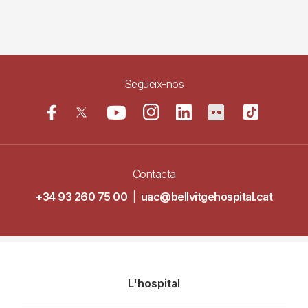
Segueix-nos
Contacta
+34 93 260 75 00
|
uac@bellvitgehospital.cat
Navegació
L'hospital
principal