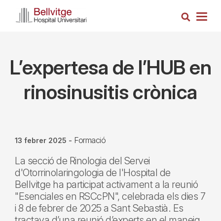
Vés
Cerca
al
Togg
contingut
navig
L’expertesa de l’HUB en
rinosinusitis crònica
Formació
13 febrer 2025
-
La secció de Rinologia del Servei
d'Otorrinolaringologia de l'Hospital de
Bellvitge ha participat activament a la reunió
"Esenciales en RSCcPN", celebrada els dies 7
i 8 de febrer de 2025 a Sant Sebastià. Es
tractava d’una reunió d’experts en el maneig