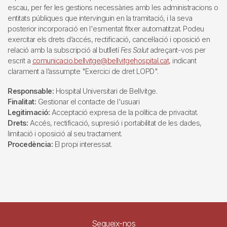
escau, per fer les gestions necessàries amb les administracions o
entitats públiques que intervinguin en la tramitació, i la seva
posterior incorporació en l'esmentat fitxer automatitzat. Podeu
exercitar els drets d’accés, rectificació, cancel·lació i oposició en
relació amb la subscripció al butlletí
Fes Salut
adreçant-vos per
escrit a
comunicacio.bellvitge@bellvitgehospital.cat
, indicant
clarament a l’assumpte "Exercici de dret LOPD".
Responsable:
Hospital Universitari de Bellvitge.
Finalitat:
Gestionar el contacte de l'usuari
Legitimació:
Acceptació expresa de la política de privacitat.
Drets:
Accés, rectificació, supresió i portabilitat de les dades,
limitació i oposició al seu tractament.
Procedència:
El propi interessat.
Segueix-nos