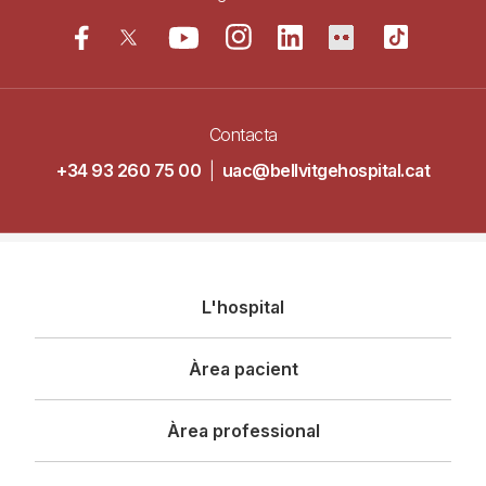
Contacta
+34 93 260 75 00
|
uac@bellvitgehospital.cat
Navegació
L'hospital
principal
Àrea pacient
Àrea professional