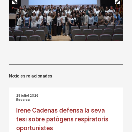
Previous
Next
Notícies relacionades
28 juliol 2026
Recerca
Irene Cadenas defensa la seva
tesi sobre patògens respiratoris
oportunistes