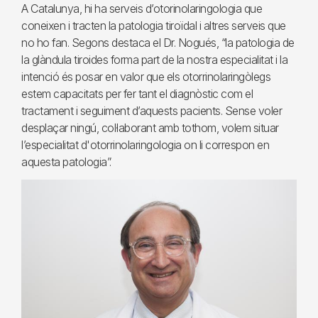
A Catalunya, hi ha serveis d’otorinolaringologia que
coneixen i tracten la patologia tiroïdal i altres serveis que
no ho fan. Segons destaca el Dr. Nogués, “la patologia de
la glàndula tiroides forma part de la nostra especialitat i la
intenció és posar en valor que els otorrinolaringòlegs
estem capacitats per fer tant el diagnòstic com el
tractament i seguiment d’aquests pacients. Sense voler
desplaçar ningú, col·laborant amb tothom, volem situar
l’especialitat d'otorrinolaringologia on li correspon en
aquesta patologia”.