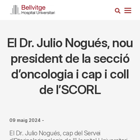
Vés
Cerca
al
Togg
contingut
navig
El Dr. Julio Nogués, nou
president de la secció
d’oncologia i cap i coll
de l’SCORL
09 maig 2024
-
El Dr. Julio Nogués, cap del Servei