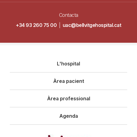
Contacta
+34 93 260 75 00
|
uac@bellvitgehospital.cat
Navegació
L'hospital
principal
Àrea pacient
Àrea professional
Agenda