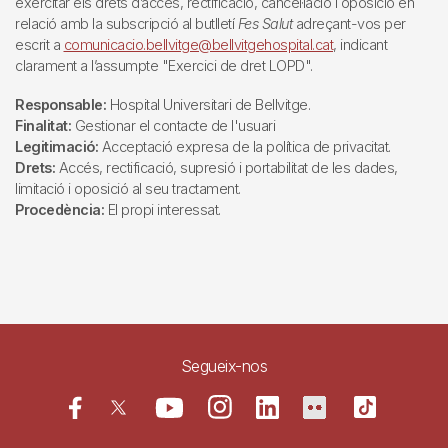
exercitar els drets d’accés, rectificació, cancel·lació i oposició en
relació amb la subscripció al butlletí
Fes Salut
adreçant-vos per
escrit a
comunicacio.bellvitge@bellvitgehospital.cat
, indicant
clarament a l’assumpte "Exercici de dret LOPD".
Responsable:
Hospital Universitari de Bellvitge.
Finalitat:
Gestionar el contacte de l'usuari
Legitimació:
Acceptació expresa de la política de privacitat.
Drets:
Accés, rectificació, supresió i portabilitat de les dades,
limitació i oposició al seu tractament.
Procedència:
El propi interessat.
Segueix-nos