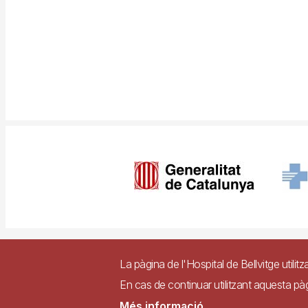
Imagen
Pie
Contacte
Access
La pàgina de l'Hospital de Bellvitge utilitz
de
En cas de continuar utilitzant aquesta p
página
Lloc web accessible de
Més informació