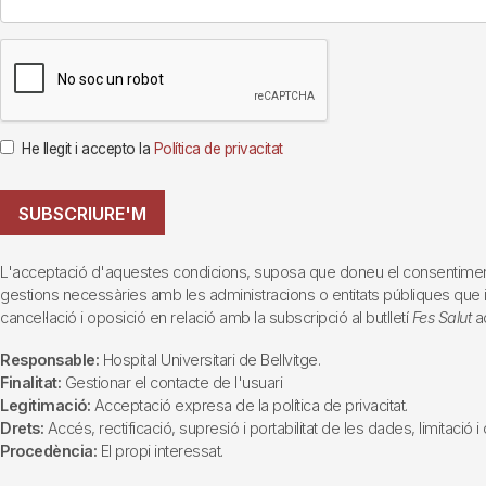
He llegit i accepto la
Política de privacitat
SUBSCRIURE'M
L'acceptació d'aquestes condicions, suposa que doneu el consentiment al 
gestions necessàries amb les administracions o entitats públiques que inte
cancel·lació i oposició en relació amb la subscripció al butlletí
Fes Salut
ad
Responsable:
Hospital Universitari de Bellvitge.
Finalitat:
Gestionar el contacte de l'usuari
Legitimació:
Acceptació expresa de la política de privacitat.
Drets:
Accés, rectificació, supresió i portabilitat de les dades, limitació 
Procedència:
El propi interessat.