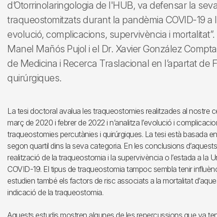
d’Otorrinolaringologia de l'HUB, va defensar la seva
traqueostomitzats durant la pandèmia COVID-19 a l’H
evolució, complicacions, supervivència i mortalitat”. E
Manel Mañós Pujol i el Dr. Xavier González Compta
de Medicina i Recerca Traslacional en l’apartat de F
quirúrgiques.
La tesi doctoral avalua les traqueostomies realitzades al nostre
març de 2020 i febrer de 2022 i n’analitza l’evolució i complicaci
traqueostomies percutànies i quirúrgiques. La tesi està basada en d
segon quartil dins la seva categoria. En les conclusions d’aquests,
realització de la traqueostomia i la supervivència o l’estada a la
COVID-19. El tipus de traqueostomia tampoc sembla tenir influènci
estudien també els factors de risc associats a la mortalitat d’aques
indicació de la traqueostomia.
Aquests estudis mostren algunes de les repercussions que va ten