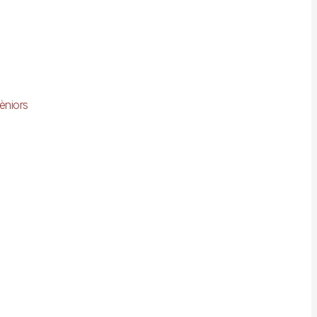
èniors