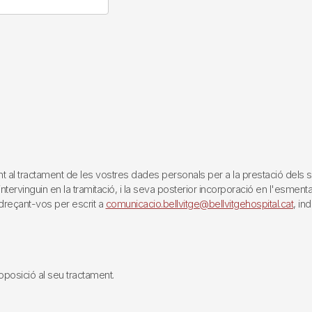
tractament de les vostres dades personals per a la prestació dels servei
rvinguin en la tramitació, i la seva posterior incorporació en l'esmentat 
reçant-vos per escrit a
comunicacio.bellvitge@bellvitgehospital.cat
, in
i oposició al seu tractament.