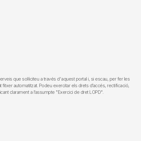
s que sol·liciteu a través d'aquest portal i, si escau, per fer les
fitxer automatitzat. Podeu exercitar els drets d’accés, rectificació,
dicant clarament a l’assumpte "Exercici de dret LOPD".