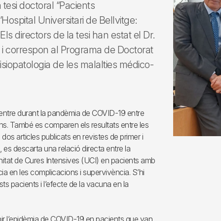
 tesi doctoral “Pacients
ospital Universitari de Bellvitge:
ls directors de la tesi han estat el Dr.
 i correspon al Programa de Doctorat
isiopatologia de les malalties médico-
 centre durant la pandèmia de COVID-19 entre
ons. També es comparen els resultats entre les
os articles publicats en revistes de primer i
 es descarta una relació directa entre la
 Unitat de Cures Intensives (UCI) en pacients amb
a en les complicacions i supervivència. S’hi
ts pacients i l’efecte de la vacuna en la
ir l’epidèmia de COVID-19 en pacients que van