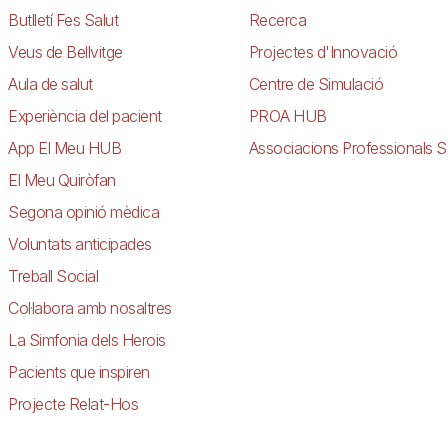
Butlletí Fes Salut
Recerca
Veus de Bellvitge
Projectes d'Innovació
Aula de salut
Centre de Simulació
Experiència del pacient
PROA HUB
App El Meu HUB
Associacions Professionals S
El Meu Quiròfan
Segona opinió mèdica
Voluntats anticipades
Treball Social
Col·labora amb nosaltres
La Simfonia dels Herois
Pacients que inspiren
Projecte Relat-Hos