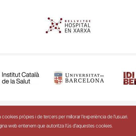
ibilitat
Avís legal
Ajuda
Política de Privacitat de Sistemes de Vigil
a cookies pròpies i de tercers per millorar l’experiència de l’usuari.
àgina web entenem que autoritza l’ús d’aquestes cookies.
Imagen
 conformitat amb el Reial Decret 1112/2018, de 7 de setembre, sobre accessibilitat