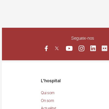
Segueix-nos
Navegació
L'hospital
principal
Qui som
On som
Actualitat