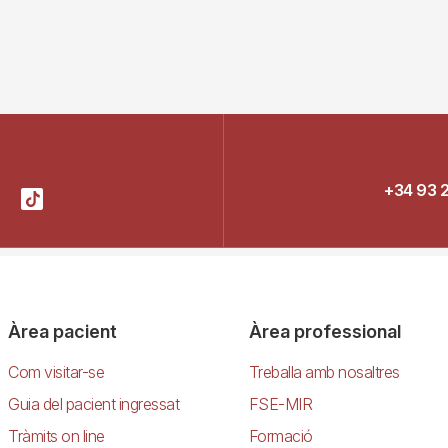
+34 93 
Àrea pacient
Àrea professional
Com visitar-se
Treballa amb nosaltres
Guia del pacient ingressat
FSE-MIR
Tràmits on line
Formació