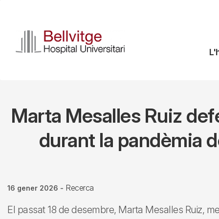
Vés
al
contingut
N
L'
pr
Marta Mesalles Ruiz defe
durant la pandèmia de
Recerca
16 gener 2026
-
El passat 18 de desembre, Marta Mesalles Ruiz, me