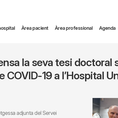
avegación
hospital
Àrea pacient
Àrea professional
Agenda
incipal
nsa la seva tesi doctoral
 COVID-19 a l’Hospital Uni
tgessa adjunta del Servei