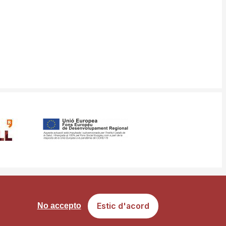
ància
Mapa web
Estic d'acord
No accepto