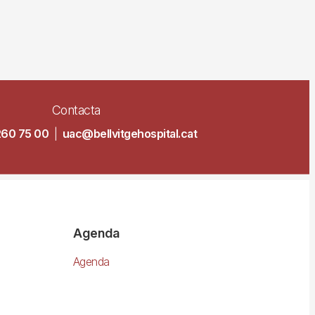
Contacta
260 75 00
|
uac@bellvitgehospital.cat
Agenda
Agenda