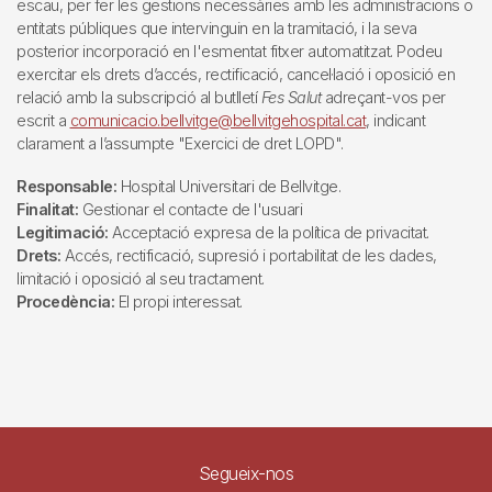
escau, per fer les gestions necessàries amb les administracions o
entitats públiques que intervinguin en la tramitació, i la seva
posterior incorporació en l'esmentat fitxer automatitzat. Podeu
exercitar els drets d’accés, rectificació, cancel·lació i oposició en
relació amb la subscripció al butlletí
Fes Salut
adreçant-vos per
escrit a
comunicacio.bellvitge@bellvitgehospital.cat
, indicant
clarament a l’assumpte "Exercici de dret LOPD".
Responsable:
Hospital Universitari de Bellvitge.
Finalitat:
Gestionar el contacte de l'usuari
Legitimació:
Acceptació expresa de la política de privacitat.
Drets:
Accés, rectificació, supresió i portabilitat de les dades,
limitació i oposició al seu tractament.
Procedència:
El propi interessat.
Segueix-nos