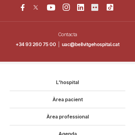
Contacta
+34 93 260 75 00
|
uac@bellvitgehospital.cat
Navegació
L'hospital
principal
Àrea pacient
Àrea professional
Agenda