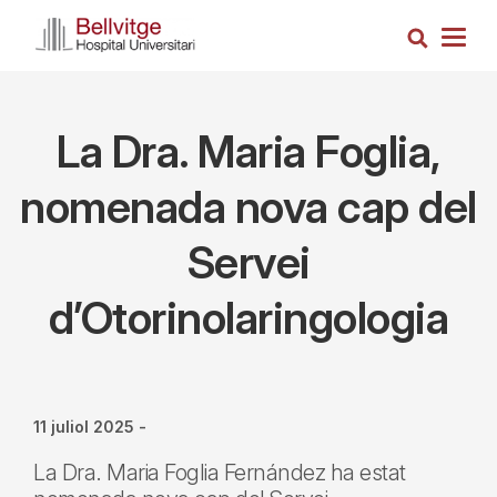
Vés
Cerca
al
Togg
contingut
navig
La Dra. Maria Foglia,
nomenada nova cap del
Servei
d’Otorinolaringologia
11 juliol 2025
-
La Dra. Maria Foglia Fernández ha estat