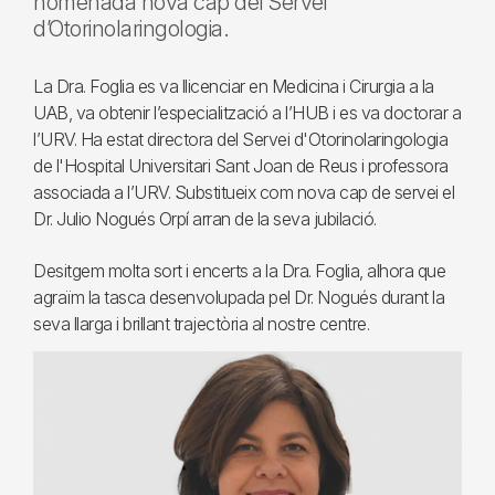
nomenada nova cap del Servei
d’Otorinolaringologia.
La Dra. Foglia es va llicenciar en Medicina i Cirurgia a la
UAB, va obtenir l’especialització a l’HUB i es va doctorar a
l’URV. Ha estat directora del Servei d'Otorinolaringologia
de l'Hospital Universitari Sant Joan de Reus i professora
associada a l’URV. Substitueix com nova cap de servei el
Dr. Julio Nogués Orpí arran de la seva jubilació.
Desitgem molta sort i encerts a la Dra. Foglia, alhora que
agraïm la tasca desenvolupada pel Dr. Nogués durant la
seva llarga i brillant trajectòria al nostre centre.