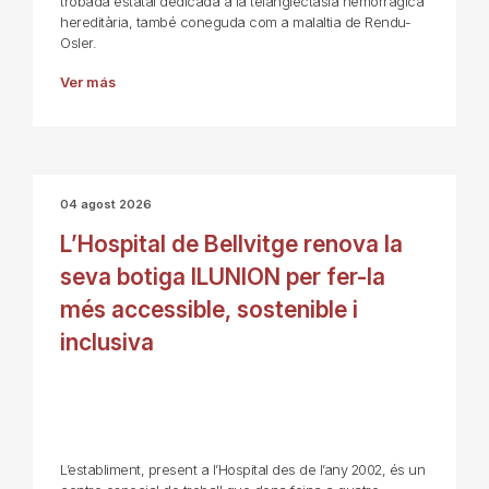
trobada estatal dedicada a la telangiectàsia hemorràgica
hereditària, també coneguda com a malaltia de Rendu-
Osler.
Ver más
04 agost 2026
L’Hospital de Bellvitge renova la
seva botiga ILUNION per fer-la
més accessible, sostenible i
inclusiva
L’establiment, present a l’Hospital des de l’any 2002, és un