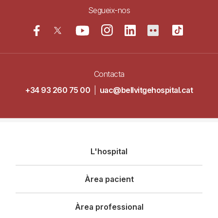
Segueix-nos
Contacta
+34 93 260 75 00
|
uac@bellvitgehospital.cat
Navegació
L'hospital
principal
Àrea pacient
Àrea professional