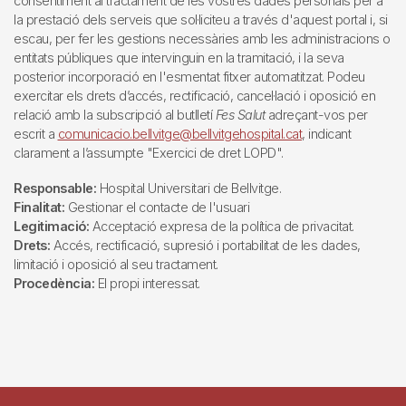
consentiment al tractament de les vostres dades personals per a
la prestació dels serveis que sol·liciteu a través d'aquest portal i, si
escau, per fer les gestions necessàries amb les administracions o
entitats públiques que intervinguin en la tramitació, i la seva
posterior incorporació en l'esmentat fitxer automatitzat. Podeu
exercitar els drets d’accés, rectificació, cancel·lació i oposició en
relació amb la subscripció al butlletí
Fes Salut
adreçant-vos per
escrit a
comunicacio.bellvitge@bellvitgehospital.cat
, indicant
clarament a l’assumpte "Exercici de dret LOPD".
Responsable:
Hospital Universitari de Bellvitge.
Finalitat:
Gestionar el contacte de l'usuari
Legitimació:
Acceptació expresa de la política de privacitat.
Drets:
Accés, rectificació, supresió i portabilitat de les dades,
limitació i oposició al seu tractament.
Procedència:
El propi interessat.