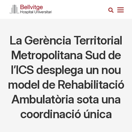
Vés
Cerca
al
Togg
contingut
navig
La Gerència Territorial
Metropolitana Sud de
l’ICS desplega un nou
model de Rehabilitació
Ambulatòria sota una
coordinació única