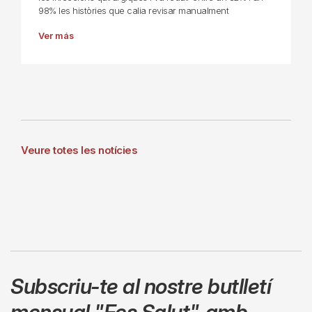
98% les històries que calia revisar manualment
Ver más
Veure totes les notícies
Subscriu-te al nostre butlletí
mensual
"Fes Salut"
,
amb