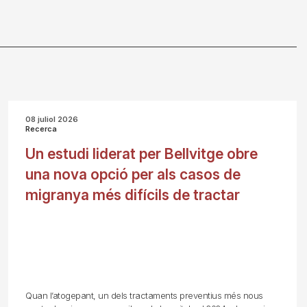
08 juliol 2026
Recerca
Un estudi liderat per Bellvitge obre
una nova opció per als casos de
migranya més difícils de tractar
Quan l’atogepant, un dels tractaments preventius més nous