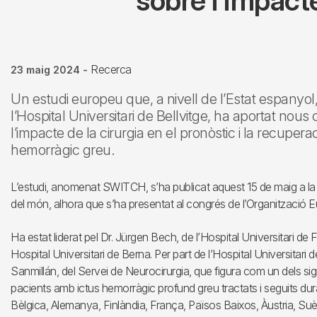
sobre l’impacte
Recerca
23 maig 2024
-
Un estudi europeu que, a nivell de l’Estat espanyol
l’Hospital Universitari de Bellvitge, ha aportat nou
l’impacte de la cirurgia en el pronòstic i la recuper
hemorràgic greu.
L’estudi, anomenat SWITCH, s’ha publicat aquest 15 de maig a la 
del món, alhora que s’ha presentat al congrés de l’Organització 
Ha estat liderat pel Dr. Jürgen Bech, de l’Hospital Universitari de Frib
Hospital Universitari de Berna. Per part de l’Hospital Universitari d
Sanmillán, del Servei de Neurocirurgia, que figura com un dels signa
pacients amb ictus hemorràgic profund greu tractats i seguits dur
Bèlgica, Alemanya, Finlàndia, França, Països Baixos, Àustria, Suè