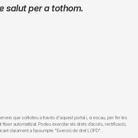
 salut per a tothom.
s que sol·liciteu a través d'aquest portal i, si escau, per fer les
fitxer automatitzat. Podeu exercitar els drets d’accés, rectificació,
dicant clarament a l’assumpte "Exercici de dret LOPD".