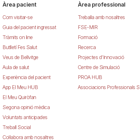
Àrea pacient
Àrea professional
Com visitar-se
Treballa amb nosaltres
Guia del pacient ingressat
FSE-MIR
Tràmits on line
Formació
Butlletí Fes Salut
Recerca
Veus de Bellvitge
Projectes d'Innovació
Aula de salut
Centre de Simulació
Experiència del pacient
PROA HUB
App El Meu HUB
Associacions Professionals S
El Meu Quiròfan
Segona opinió mèdica
Voluntats anticipades
Treball Social
Col·labora amb nosaltres