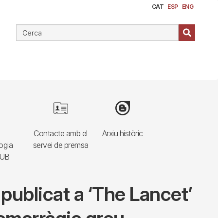
CAT
ESP
ENG
e
Image
Image
Contacte amb el
Arxiu històric
ogia
servei de premsa
HUB
 publicat a ‘The Lancet’