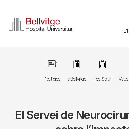
Vés
al
contingut
N
L'
pr
Navegació
Image
Image
Image
principal
Notícies
eBellvitge
Fes Salut
Veus 
3r
nivell
El Servei de Neurocirur