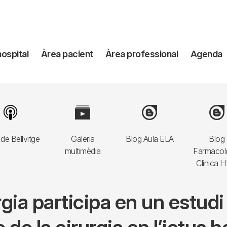
avegación
hospital
Àrea pacient
Àrea professional
Agenda
incipal
Image
Image
Image
Imag
de Bellvitge
Galeria
Blog Aula ELA
Blog
multimèdia
Farmacol
Clínica 
gia participa en un estudi