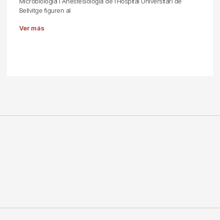
Microbiologia i Anestesiologia de l’Hospital Universitari de
Bellvitge figuren al
Ver más