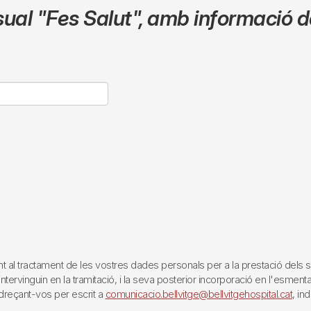
sual
"Fes Salut"
,
amb informació de
tractament de les vostres dades personals per a la prestació dels servei
rvinguin en la tramitació, i la seva posterior incorporació en l'esmentat 
reçant-vos per escrit a
comunicacio.bellvitge@bellvitgehospital.cat
, in