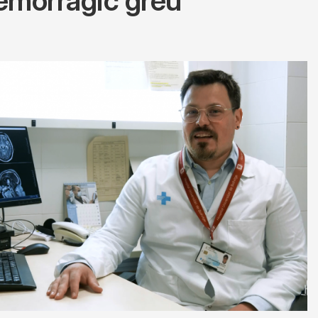
 hemorràgic greu