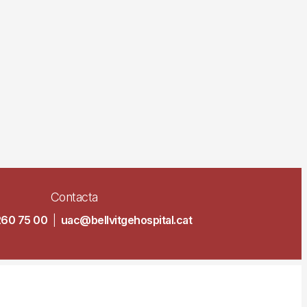
Contacta
260 75 00
|
uac@bellvitgehospital.cat