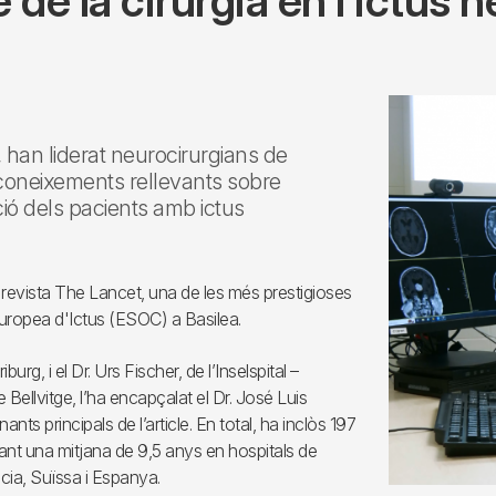
 de la cirurgia en l’ictus
, han liderat neurocirurgians de
s coneixements rellevants sobre
ació dels pacients amb ictus
revista The Lancet, una de les més prestigioses
Europea d'Ictus (ESOC) a Basilea.
urg, i el Dr. Urs Fischer, de l’Inselspital –
e Bellvitge, l’ha encapçalat el Dr. José Luis
nts principals de l’article. En total, ha inclòs 197
ant una mitjana de 9,5 anys en hospitals de
cia, Suïssa i Espanya.