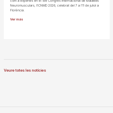
com a expertes en el 19è Congrés Internacional de Malalties
Neuromusculars, l’ICNMD 2026, celebrat del 7 a l’11 de juliol a
Florència.
Ver más
Veure totes les notícies