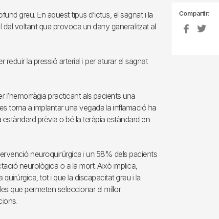
Compartir:
fund greu. En aquest tipus d’ictus, el sagnat i la
al del voltant que provoca un dany generalitzat al
eduir la pressió arterial i per aturar el sagnat
er l’hemorràgia practicant als pacients una
es torna a implantar una vegada la inflamació ha
pia estàndard prèvia o bé la teràpia estàndard en
rvenció neuroquirúrgica i un 58% dels pacients
ació neurològica o a la mort. Això implica,
quirúrgica, tot i que la discapacitat greu i la
des que permeten seleccionar el millor
cions.