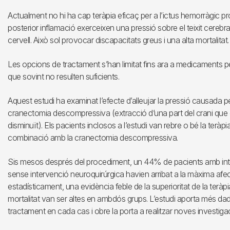
Actualment no hi ha cap teràpia eficaç per a l’ictus hemorràgic pro
posterior inflamació exerceixen una pressió sobre el teixit cerebr
cervell. Això sol provocar discapacitats greus i una alta mortalitat.
Les opcions de tractament s’han limitat fins ara a medicaments per r
que sovint no resulten suficients.
Aquest estudi ha examinat l’efecte d’alleujar la pressió causada p
cranectomia descompressiva (extracció d’una part del crani que 
disminuït). Els pacients inclosos a l’estudi van rebre o bé la terà
combinació amb la cranectomia descompressiva.
Sis mesos després del procediment, un 44% de pacients amb inte
sense intervenció neuroquirúrgica havien arribat a la màxima afect
estadísticament, una evidència feble de la superioritat de la teràpia 
mortalitat van ser altes en ambdós grups. L’estudi aporta més da
tractament en cada cas i obre la porta a realitzar noves investiga