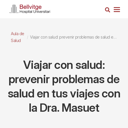
Pasar
Busca
al
Togg
contenido
navig
principal
Aula de
Viajar con salud: prevenir problemas de salud en tus viajes con la Dra. Masuet
Salud
Viajar con salud:
prevenir problemas de
salud en tus viajes con
la Dra. Masuet