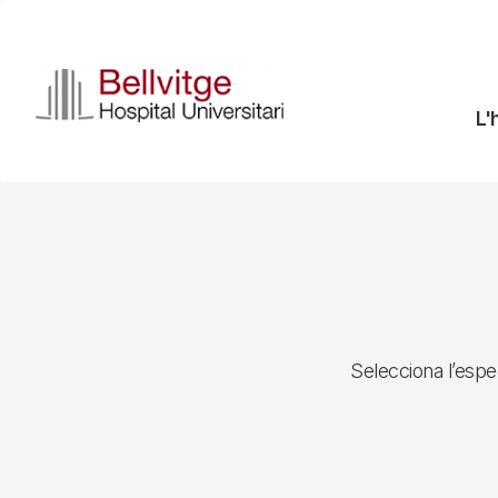
Vés
al
contingut
N
L'
pr
Selecciona l’espec