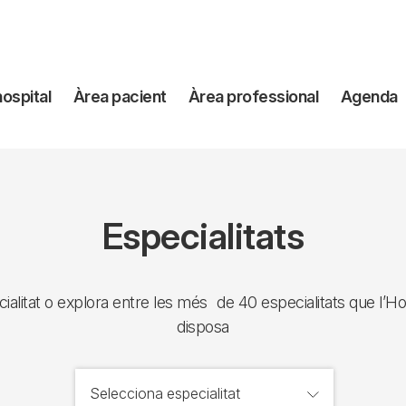
avegación
hospital
Àrea pacient
Àrea professional
Agenda
incipal
Especialitats
ialitat o explora entre les més de 40 especialitats que l’Ho
disposa