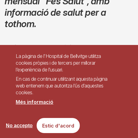
mensual
"Fes Salut"
,
amb
informació de salut per a
tothom.
Escriu el teu correu electrònic
La pàgina de l'Hospital de Bellvitge utilitza
cookies pròpies i de tercers per millorar
l’experiència de l’usuari.
En cas de continuar utilitzant aquesta pàgina
web entenem que autoritza l’ús d’aquestes
cookies.
He llegit i accepto la
Política de privacitat
Més informació
SUBSCRIURE'M
Estic d'acord
No accepto
L'acceptació d'aquestes condicions, suposa que doneu el