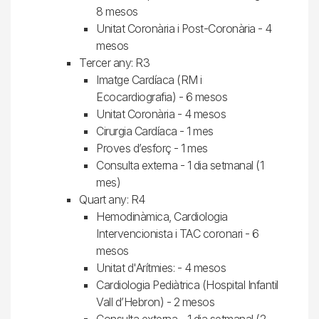
8 mesos
Unitat Coronària i Post-Coronària - 4
mesos
Tercer any: R3
Imatge Cardíaca (RM i
Ecocardiografia) - 6 mesos
Unitat Coronària - 4 mesos
Cirurgia Cardíaca - 1 mes
Proves d’esforç - 1 mes
Consulta externa - 1 dia setmanal (1
mes)
Quart any: R4
Hemodinàmica, Cardiologia
Intervencionista i TAC coronari - 6
mesos
Unitat d'Arítmies: - 4 mesos
Cardiologia Pediàtrica (Hospital Infantil
Vall d’Hebron) - 2 mesos
Consulta externa - 1 dia setmanal (2