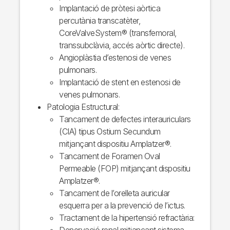
Implantació de pròtesi aòrtica
percutània transcatèter,
CoreValveSystem® (transfemoral,
transsubclàvia, accés aòrtic directe).
Angioplàstia d’estenosi de venes
pulmonars.
Implantació de stent en estenosi de
venes pulmonars.
Patologia Estructural:
Tancament de defectes interauriculars
(CIA) tipus Ostium Secundum
mitjançant dispositiu Amplatzer®.
Tancament de Foramen Oval
Permeable (FOP) mitjançant dispositiu
Amplatzer®.
Tancament de l’orelleta auricular
esquerra per a la prevenció de l’ictus.
Tractament de la hipertensió refractària:
Denervació renal mitjançant sistema