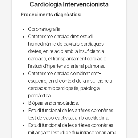
Cardiologia Intervencionista
Procediments diagnòstics:
Coronariografìa.
Cateterisme cardíac dret: estudi
hemodinàmic de cavitats cardíaques
dretes, en relació amb la insuficiència
cardíaca, el transplantament cardíac o
l’estudi d’hipertensió arterial pulmonar.
Cateterisme cardíac combinat dret-
esquerre, en el context de la insuficiència
cardíaca: miocardiopatia, patologia
pericàrdica.
Biòpsia endomiocàrdica.
Estudi funcional de les artèries coronàries:
test de vasoreactivitat amb acetilcolina.
Estudi funcional de les artèries coronàries
mitjançant l’estudi de flux intracoronari amb