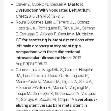
Claver E., Cubero N., Cequier A.
Diastolic
Dysfunction With Nondilated Left Atrium.
C
hest.2013 Jan;143(1):272-3.
Roura G.,Gomez-Lara J.,Ferreiro J.L., Gomez-
Hospital J.A., Romaguera R., TeruelL.M., Carreno
E.,Esplugas E., Alfonso F., Cequier A.
Multislice
CT for assessing in-stent dimensions after
left main coronary artery stenting: a
comparison with three dimensional
intravascular ultrasound Heart
. 2013
Aug;99(15):1106-12.
Gomez-Lara J., Brugaletta S., Gomez-Hospital
J.A., Luis Ferreiro J., Roura G., Romaguera R.,
Martin-Yuste V:, Masotti M., Iniguez A., Serra A.,
Hernandez-Antolin R., Mainar V., Valgimigli M.,
Tespili M., den Heijer P., Bethencourt A., Vazquez
N., Serruys P., Sabate M., Cequier A.
Everolimus-
eluting stent versus bare metal stent in