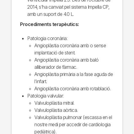
2014, s’ha canviat pel sistema Impella CP,
amb un suport de 4.0 L.
Procediments terapèutics:
Patologia coronària:
Angioplàstia coronària amb o sense
implantació de stent.
Angioplàstia coronària amb baló
alliberador de fàrmac.
Angioplàstia primària a la fase aguda de
l’infart.
Angioplàstia coronària amb rotablació.
Patologia valvular:
Valvuloplàstia mitral.
Valvuloplàstia aòrtica.
Valvuloplàstia pulmonar (escassa en el
nostre medi per accedir de cardiologia
pediàtrica).