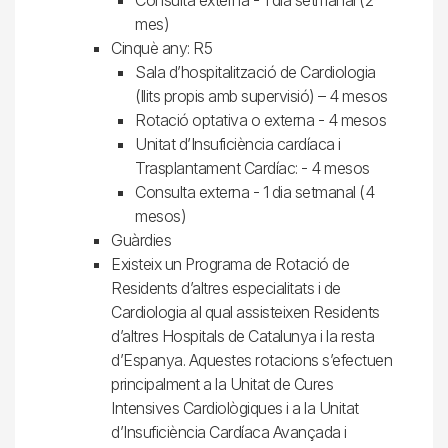
mes)
Cinquè any: R5
Sala d’hospitalització de Cardiologia
(llits propis amb supervisió) – 4 mesos
Rotació optativa o externa - 4 mesos
Unitat d’Insuficiència cardíaca i
Trasplantament Cardíac: - 4 mesos
Consulta externa - 1 dia setmanal (4
mesos)
Guàrdies
Existeix un Programa de Rotació de
Residents d’altres especialitats i de
Cardiologia al qual assisteixen Residents
d’altres Hospitals de Catalunya i la resta
d’Espanya. Aquestes rotacions s’efectuen
principalment a la Unitat de Cures
Intensives Cardiològiques i a la Unitat
d’Insuficiència Cardíaca Avançada i