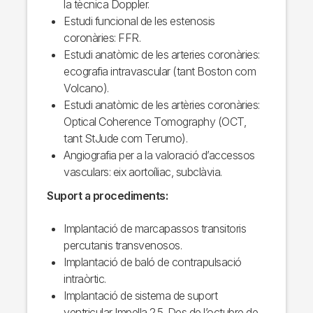
la tècnica Doppler.
Estudi funcional de les estenosis
coronàries: FFR.
Estudi anatòmic de les arteries coronàries:
ecografia intravascular (tant Boston com
Volcano).
Estudi anatòmic de les artèries coronàries:
Optical Coherence Tomography (OCT,
tant StJude com Terumo).
Angiografia per a la valoració d’accessos
vasculars: eix aortoíliac, subclàvia.
Suport a procediments:
Implantació de marcapassos transitoris
percutanis transvenosos.
Implantació de baló de contrapulsació
intraòrtic.
Implantació de sistema de suport
ventricular Impella 2.5. Des de l’octubre de