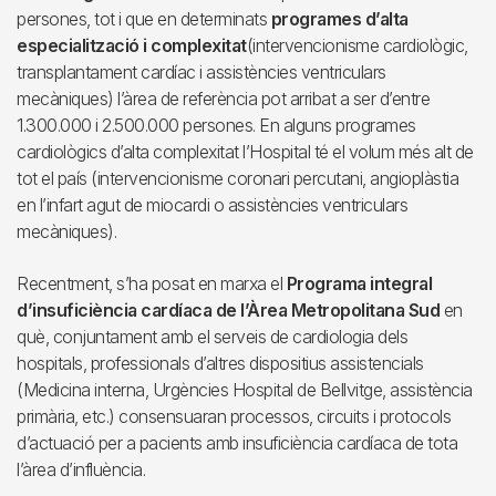
persones, tot i que en determinats
programes d’alta
especialització i complexitat
(intervencionisme cardiològic,
transplantament cardíac i assistències ventriculars
mecàniques) l’àrea de referència pot arribat a ser d’entre
1.300.000 i 2.500.000 persones. En alguns programes
cardiològics d’alta complexitat l’Hospital té el volum més alt de
tot el país (intervencionisme coronari percutani, angioplàstia
en l’infart agut de miocardi o assistències ventriculars
mecàniques).
Recentment, s’ha posat en marxa el
Programa integral
d’insuficiència cardíaca de l’Àrea Metropolitana Sud
en
què, conjuntament amb el serveis de cardiologia dels
hospitals, professionals d’altres dispositius assistencials
(Medicina interna, Urgències Hospital de Bellvitge, assistència
primària, etc.) consensuaran processos, circuits i protocols
d’actuació per a pacients amb insuficiència cardíaca de tota
l’àrea d’influència.