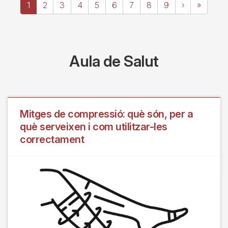
Pàgina
1
Page
2
Page
3
Page
4
Page
5
Page
6
Page
7
Page
8
Page
9
Pàgina
›
Última
»
actual
següent
pàgina
Aula de Salut
Mitges de compressió: què són, per a
què serveixen i com utilitzar-les
correctament