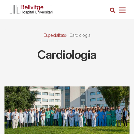
Vés
Cerca
al
Togg
contingut
navig
Especialitats
Cardiologia
Cardiologia