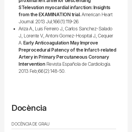
proximal left anterior descending
STelevation myocardial infarction: Insights
from the EXAMINATION trial.
American Heart
Journal. 2013 Jul;166(1):119-26.
Ariza A., Luis Ferreiro J., Carlos Sanchez-Salado
J., Lorente V., Antoni Gomez-Hospital J., Cequier
A.
Early Anticoagulation May Improve
Preprocedural Patency of the Infarct-related
Artery in Primary Percutaneous Coronary
Intervention
Revista Española de Cardiología.
2013 Feb;66(2):148-50.
Docència
DOCÈNCIA DE GRAU