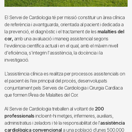
El Servei de Cardiologia té per missió constituir un àrea clínica
de referència i avantguarda, orientada al pacient i dedicada a
la prevenció, el diagnòstic i el tractament de les
malalties del
cor,
amb una avaluació i maneig assistencial segons
l'evidència científica actual i en el qual, amb el màxim nivell
d'eficiència, s'integrin l'assistència, la docència i la
investigació.
L’assistència clínica es realitza per processos assistencials on
el pacient és l’eix principal del procés, desenvolupats
conjuntament pels Serveis de Cardiologia i Cirurgia Cardíaca
que formen l’Àrea de Malalties del Cor.
Al Servei de Cardiologia treballen al voltant de
200
professionals
incloent-hi metges, infermeres, auxiliars,
administratius i zeladors i té la responsabilitat de l’
assistència
cardiològica convencional
a una població d’unes 500.000