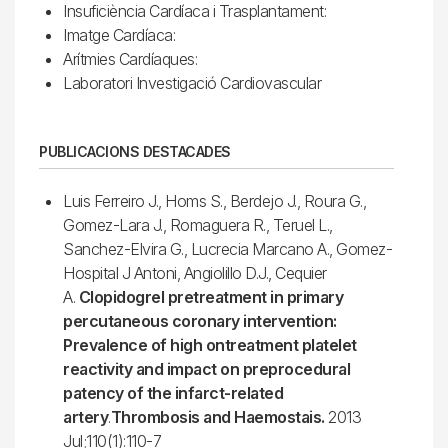
Insuficiència Cardíaca i Trasplantament:
Imatge Cardíaca:
Arítmies Cardíaques:
Laboratori Investigació Cardiovascular
PUBLICACIONS DESTACADES
Luis Ferreiro J., Homs S., Berdejo J., Roura G.,
Gomez-Lara J., Romaguera R., Teruel L.,
Sanchez-Elvira G., Lucrecia Marcano A., Gomez-
Hospital J Antoni, Angiolillo D.J., Cequier
A.
Clopidogrel pretreatment in primary
percutaneous coronary intervention:
Prevalence of high ontreatment platelet
reactivity and impact on preprocedural
patency of the infarct-related
artery
.
Thrombosis and Haemostais.
2013
Jul;110(1):110-7