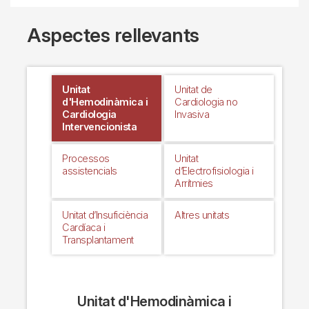
Aspectes rellevants
Unitat
Unitat de
d'Hemodinàmica i
Cardiologia no
Cardiologia
Invasiva
Intervencionista
Processos
Unitat
assistencials
d’Electrofisiologia i
Arrítmies
Unitat d’Insuficiència
Altres unitats
Cardíaca i
Transplantament
Unitat d'Hemodinàmica i