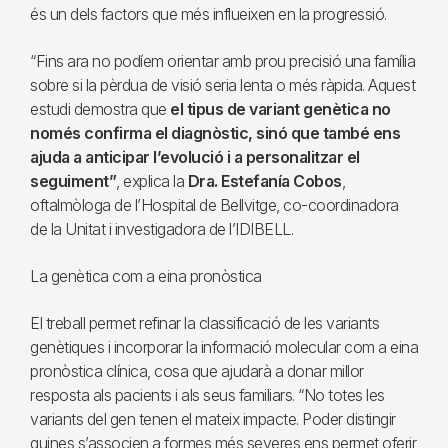
és un dels factors que més influeixen en la progressió.
“Fins ara no podíem orientar amb prou precisió una família
sobre si la pèrdua de visió seria lenta o més ràpida. Aquest
estudi demostra que
el tipus de variant genètica no
només confirma el diagnòstic, sinó que també ens
ajuda a anticipar l’evolució i a personalitzar el
seguiment”
, explica la
Dra. Estefanía Cobos
,
oftalmòloga de l’Hospital de Bellvitge, co-coordinadora
de la Unitat i investigadora de l’IDIBELL.
La genètica com a eina pronòstica
El treball permet refinar la classificació de les variants
genètiques i incorporar la informació molecular com a eina
pronòstica clínica, cosa que ajudarà a donar millor
resposta als pacients i als seus familiars. “No totes les
variants del gen tenen el mateix impacte. Poder distingir
quines s’associen a formes més severes ens permet oferir