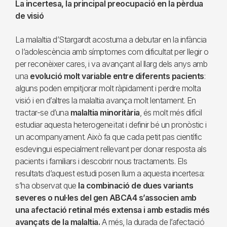
La incertesa, la principal preocupació en la pèrdua
de visió
La malaltia d’Stargardt acostuma a debutar en la infància
o l’adolescència amb símptomes com dificultat per llegir o
per reconèixer cares, i va avançant al llarg dels anys amb
una
evolució molt variable entre diferents pacients
:
alguns poden empitjorar molt ràpidament i perdre molta
visió i en d’altres la malaltia avança molt lentament. En
tractar-se d’una
malaltia minoritària
, és molt més difícil
estudiar aquesta heterogeneïtat i definir bé un pronòstic i
un acompanyament. Això fa que cada petit pas científic
esdevingui especialment rellevant per donar resposta als
pacients i familiars i descobrir nous tractaments. Els
resultats d’aquest estudi posen llum a aquesta incertesa:
s’ha observat que
la combinació de dues variants
severes o nul·les del gen ABCA4 s’associen amb
una afectació retinal més extensa i amb estadis més
avançats de la malaltia.
A més, la durada de l’afectació