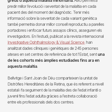
greus d’aquesta malaltia minoritària.
Això permetrà
predir millor l’evolució i severitat de la malaltia en cada
pacient des del moment del diagnòstic. Tenir més
informació sobre la severitat de cada variant genètica
també permetria donar millor consell reproductiu a parelles
portadores i enfocar futurs assajos clínics, asseguren els
investigadors. En l’estudi, publicat a la revista internacional
Investigative Ophthalmology & Visual Science,
han
analitzat dades clíniques i genètiques de 245 persones
ateses en set centres de referència de tot l’Estat, sent
una
de les cohorts més àmplies estudiades fins ara en
aquesta malaltia
.
Bellvitge i Sant Joan de Déu comparteixen la unitat de
Distròfies Hereditàries de la Retina, que és referent a nivell
estatal i fa seguiment de la malaltia des de l’edat infantil o
juvenil fins l’edat adulta gràcies a l’estreta col·laboració
entre els professionals dels dos centres.