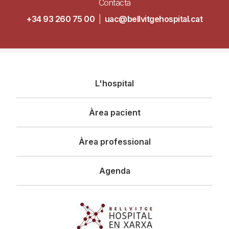
Contacta
+34 93 260 75 00
|
uac@bellvitgehospital.cat
Navegació
L'hospital
principal
Àrea pacient
Àrea professional
Agenda
Imagen