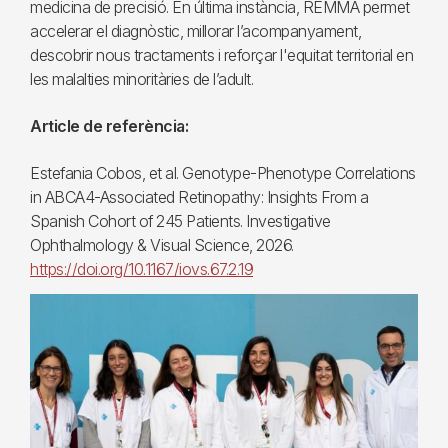
medicina de precisió. En última instància, REMMA permet
accelerar el diagnòstic, millorar l’acompanyament,
descobrir nous tractaments i reforçar l'equitat territorial en
les malalties minoritàries de l’adult.
Article de referència:
Estefania Cobos, et al. Genotype-Phenotype Correlations
in ABCA4-Associated Retinopathy: Insights From a
Spanish Cohort of 245 Patients. Investigative
Ophthalmology & Visual Science, 2026.
https://doi.org/10.1167/iovs.67.2.19