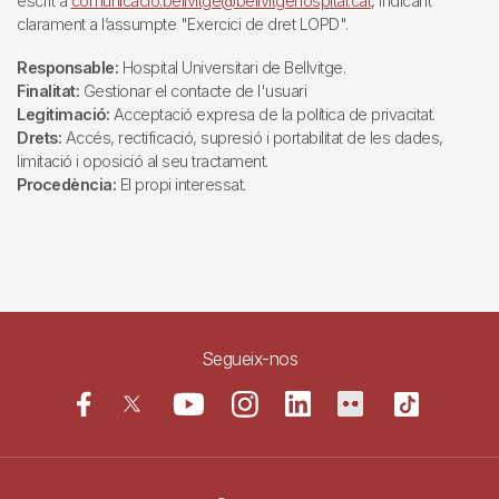
escrit a
comunicacio.bellvitge@bellvitgehospital.cat
, indicant
clarament a l’assumpte "Exercici de dret LOPD".
Responsable:
Hospital Universitari de Bellvitge.
Finalitat:
Gestionar el contacte de l'usuari
Legitimació:
Acceptació expresa de la política de privacitat.
Drets:
Accés, rectificació, supresió i portabilitat de les dades,
limitació i oposició al seu tractament.
Procedència:
El propi interessat.
Segueix-nos