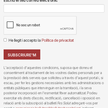
Escriu el teu correu electrònic
He llegit i accepto la
Política de privacitat
SUBSCRIURE'M
L'acceptació d'aquestes condicions, suposa que doneu el
consentiment al tractament de les vostres dades personals per a
la prestació dels serveis que sol·liciteu a través d'aquest portal i, si
escau, per fer les gestions necessàries amb les administracions o
entitats públiques que intervinguin en la tramitació, i la seva
posterior incorporació en l'esmentat fitxer automatitzat. Podeu
exercitar els drets d’accés, rectificació, cancel·lació i oposició en
relació amb la subscripció al butlletí
Fes Salut
adreçant-vos per