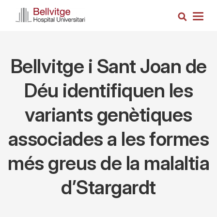
Vés
Cerca
al
Togg
contingut
navig
Bellvitge i Sant Joan de
Déu identifiquen les
variants genètiques
associades a les formes
més greus de la malaltia
d’Stargardt