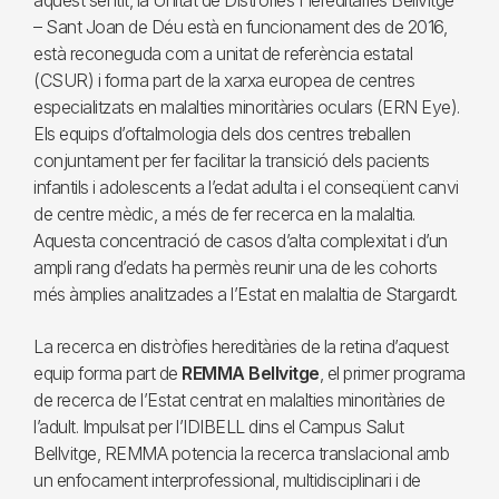
aquest sentit, la Unitat de Distròfies Hereditàries Bellvitge
– Sant Joan de Déu està en funcionament des de 2016,
està reconeguda com a unitat de referència estatal
(CSUR) i forma part de la xarxa europea de centres
especialitzats en malalties minoritàries oculars (ERN Eye).
Els equips d’oftalmologia dels dos centres treballen
conjuntament per fer facilitar la transició dels pacients
infantils i adolescents a l’edat adulta i el conseqüent canvi
de centre mèdic, a més de fer recerca en la malaltia.
Aquesta concentració de casos d’alta complexitat i d’un
ampli rang d’edats ha permès reunir una de les cohorts
més àmplies analitzades a l’Estat en malaltia de Stargardt.
La recerca en distròfies hereditàries de la retina d’aquest
equip forma part de
REMMA Bellvitge
, el primer programa
de recerca de l’Estat centrat en malalties minoritàries de
l’adult. Impulsat per l’IDIBELL dins el Campus Salut
Bellvitge, REMMA potencia la recerca translacional amb
un enfocament interprofessional, multidisciplinari i de