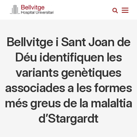
Skip
Search
to
Togg
main
navig
content
Bellvitge i Sant Joan de
Déu identifiquen les
variants genètiques
associades a les formes
més greus de la malaltia
d’Stargardt