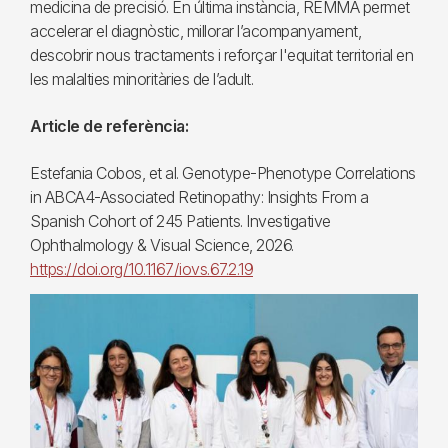
medicina de precisió. En última instància, REMMA permet
accelerar el diagnòstic, millorar l’acompanyament,
descobrir nous tractaments i reforçar l'equitat territorial en
les malalties minoritàries de l’adult.
Article de referència:
Estefania Cobos, et al. Genotype-Phenotype Correlations
in ABCA4-Associated Retinopathy: Insights From a
Spanish Cohort of 245 Patients. Investigative
Ophthalmology & Visual Science, 2026.
https://doi.org/10.1167/iovs.67.2.19