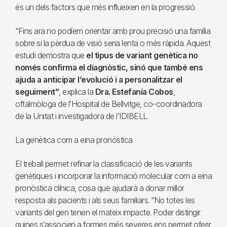
és un dels factors que més influeixen en la progressió.
“Fins ara no podíem orientar amb prou precisió una família
sobre si la pèrdua de visió seria lenta o més ràpida. Aquest
estudi demostra que
el tipus de variant genètica no
només confirma el diagnòstic, sinó que també ens
ajuda a anticipar l’evolució i a personalitzar el
seguiment”
, explica la
Dra. Estefanía Cobos
,
oftalmòloga de l’Hospital de Bellvitge, co-coordinadora
de la Unitat i investigadora de l’IDIBELL.
La genètica com a eina pronòstica
El treball permet refinar la classificació de les variants
genètiques i incorporar la informació molecular com a eina
pronòstica clínica, cosa que ajudarà a donar millor
resposta als pacients i als seus familiars. “No totes les
variants del gen tenen el mateix impacte. Poder distingir
quines s’associen a formes més severes ens permet oferir