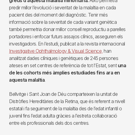
greus d’aquesta malaltia minoritària.
Això permetrà
predir millor l’evolució i severitat de la malaltia en cada
pacient des del moment del diagnòstic. Tenir més
informació sobre la severitat de cada variant genètica
també permetria donar millor consell reproductiu a parelles
portadores i enfocar futurs assajos clínics, asseguren els
investigadors. En l’estudi, publicat a la revista internacional
Investigative Ophthalmology & Visual Science,
han
analitzat dades clíniques i genètiques de 245 persones
ateses en set centres de referència de tot l’Estat, sent
una
de les cohorts més àmplies estudiades fins ara en
aquesta malaltia
.
Bellvitge i Sant Joan de Déu comparteixen la unitat de
Distròfies Hereditàries de la Retina, que és referent a nivell
estatal i fa seguiment de la malaltia des de l’edat infantil o
juvenil fins l’edat adulta gràcies a l’estreta col·laboració
entre els professionals dels dos centres.