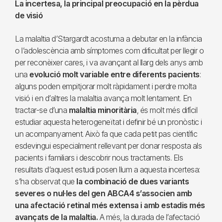
La incertesa, la principal preocupació en la pèrdua
de visió
La malaltia d’Stargardt acostuma a debutar en la infància
o l’adolescència amb símptomes com dificultat per llegir o
per reconèixer cares, i va avançant al llarg dels anys amb
una
evolució molt variable entre diferents pacients
:
alguns poden empitjorar molt ràpidament i perdre molta
visió i en d’altres la malaltia avança molt lentament. En
tractar-se d’una
malaltia minoritària
, és molt més difícil
estudiar aquesta heterogeneïtat i definir bé un pronòstic i
un acompanyament. Això fa que cada petit pas científic
esdevingui especialment rellevant per donar resposta als
pacients i familiars i descobrir nous tractaments. Els
resultats d’aquest estudi posen llum a aquesta incertesa:
s’ha observat que
la combinació de dues variants
severes o nul·les del gen ABCA4 s’associen amb
una afectació retinal més extensa i amb estadis més
avançats de la malaltia.
A més, la durada de l’afectació