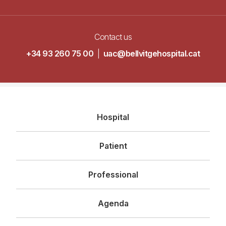
Contact us
+34 93 260 75 00
|
uac@bellvitgehospital.cat
Navegació
Hospital
principal
Patient
Professional
Agenda