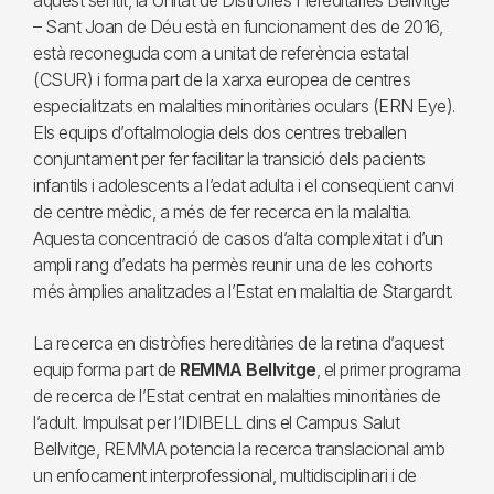
aquest sentit, la Unitat de Distròfies Hereditàries Bellvitge
– Sant Joan de Déu està en funcionament des de 2016,
està reconeguda com a unitat de referència estatal
(CSUR) i forma part de la xarxa europea de centres
especialitzats en malalties minoritàries oculars (ERN Eye).
Els equips d’oftalmologia dels dos centres treballen
conjuntament per fer facilitar la transició dels pacients
infantils i adolescents a l’edat adulta i el conseqüent canvi
de centre mèdic, a més de fer recerca en la malaltia.
Aquesta concentració de casos d’alta complexitat i d’un
ampli rang d’edats ha permès reunir una de les cohorts
més àmplies analitzades a l’Estat en malaltia de Stargardt.
La recerca en distròfies hereditàries de la retina d’aquest
equip forma part de
REMMA Bellvitge
, el primer programa
de recerca de l’Estat centrat en malalties minoritàries de
l’adult. Impulsat per l’IDIBELL dins el Campus Salut
Bellvitge, REMMA potencia la recerca translacional amb
un enfocament interprofessional, multidisciplinari i de