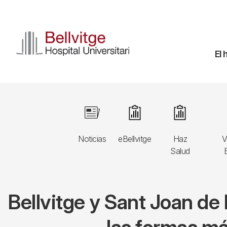
Pasar
al
contenido
principal
Na
El 
pr
Navegació
Image
Image
Image
principal
Noticias
eBellvitge
Haz
V
3r
Salud
B
nivell
Bellvitge y Sant Joan de 