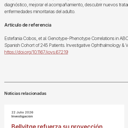
diagnóstico, mejorar el acompañamiento, descubrir nuevos tratamie
enfermedades minoritarias del adulto.
Artículo de referencia
Estefania Cobos, et al. Genotype-Phenotype Correlations in AB
Spanish Cohort of 245 Patients. Investigative Ophthalmology & V
https://doi.org/10.1167/iovs.67.2.19
Noticias relacionadas
22 Julio 2026
Investigación
Bellvitge refuerza su proyección