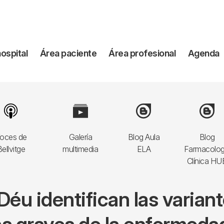
vegación
hospital
Área paciente
Área profesional
Agenda
incipal
Image
Image
Image
Image
oces de
Galería
Blog Aula
Blog
ellvitge
multimedia
ELA
Farmacolog
Clínica HU
Déu identifican las varia