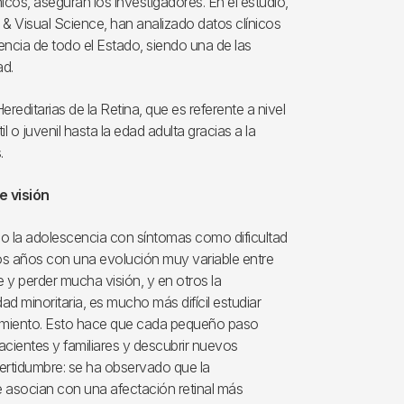
cos, aseguran los investigadores. En el estudio,
 & Visual Science, han analizado datos clínicos
encia de todo el Estado, siendo una de las
ad.
reditarias de la Retina, que es referente a nivel
 o juvenil hasta la edad adulta gracias a la
.
e visión
 o la adolescencia con síntomas como dificultad
los años con una evolución muy variable entre
y perder mucha visión, y en otros la
 minoritaria, es mucho más difícil estudiar
ñamiento. Esto hace que cada pequeño paso
acientes y familiares y descubrir nuevos
certidumbre: se ha observado que la
 asocian con una afectación retinal más