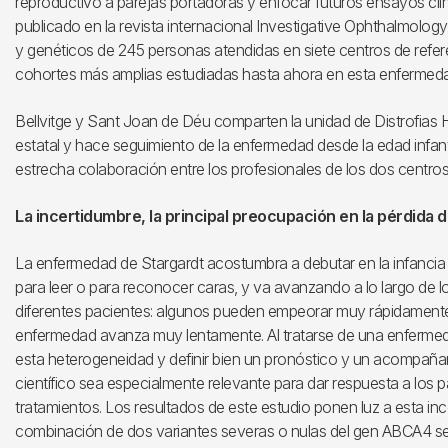
reproductivo a parejas portadoras y enfocar futuros ensayos clíni
publicado en la revista internacional Investigative Ophthalmology
y genéticos de 245 personas atendidas en siete centros de refer
cohortes más amplias estudiadas hasta ahora en esta enfermed
Bellvitge y Sant Joan de Déu comparten la unidad de Distrofias He
estatal y hace seguimiento de la enfermedad desde la edad infantil
estrecha colaboración entre los profesionales de los dos centros
La incertidumbre, la principal preocupación en la pérdida d
La enfermedad de Stargardt acostumbra a debutar en la infancia
para leer o para reconocer caras, y va avanzando a lo largo de 
diferentes pacientes: algunos pueden empeorar muy rápidamente 
enfermedad avanza muy lentamente. Al tratarse de una enfermedad
esta heterogeneidad y definir bien un pronóstico y un acompa
científico sea especialmente relevante para dar respuesta a los p
tratamientos. Los resultados de este estudio ponen luz a esta in
combinación de dos variantes severas o nulas del gen ABCA4 se