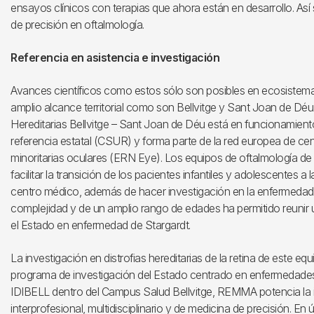
ensayos clínicos con terapias que ahora están en desarrollo. As
de precisión en oftalmología.
Referencia en asistencia e investigación
Avances científicos como estos sólo son posibles en ecosistemas
amplio alcance territorial como son Bellvitge y Sant Joan de Déu.
Hereditarias Bellvitge – Sant Joan de Déu está en funcionamie
referencia estatal (CSUR) y forma parte de la red europea de c
minoritarias oculares (ERN Eye). Los equipos de oftalmología de
facilitar la transición de los pacientes infantiles y adolescentes
centro médico, además de hacer investigación en la enfermedad.
complejidad y de un amplio rango de edades ha permitido reunir 
el Estado en enfermedad de Stargardt.
La investigación en distrofias hereditarias de la retina de este e
programa de investigación del Estado centrado en enfermedades m
IDIBELL dentro del Campus Salud Bellvitge, REMMA potencia la i
interprofesional, multidisciplinario y de medicina de precisión. En