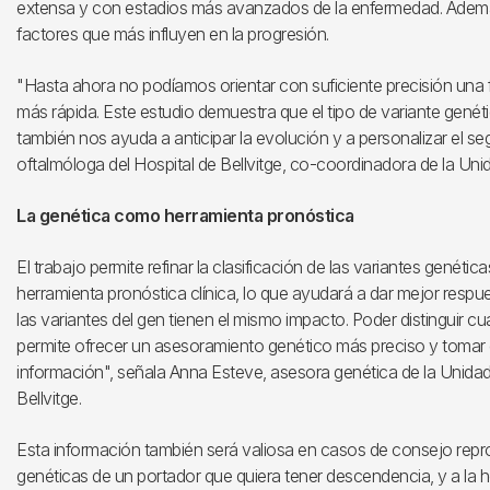
extensa y con estadios más avanzados de la enfermedad. Además,
factores que más influyen en la progresión.
"Hasta ahora no podíamos orientar con suficiente precisión una fam
más rápida. Este estudio demuestra que el tipo de variante genéti
también nos ayuda a anticipar la evolución y a personalizar el se
oftalmóloga del Hospital de Bellvitge, co-coordinadora de la Uni
La genética como herramienta pronóstica
El trabajo permite refinar la clasificación de las variantes genét
herramienta pronóstica clínica, lo que ayudará a dar mejor respue
las variantes del gen tienen el mismo impacto. Poder distinguir 
permite ofrecer un asesoramiento genético más preciso y tomar
información", señala Anna Esteve, asesora genética de la Unidad 
Bellvitge.
Esta información también será valiosa en casos de consejo reprod
genéticas de un portador que quiera tener descendencia, y a la h