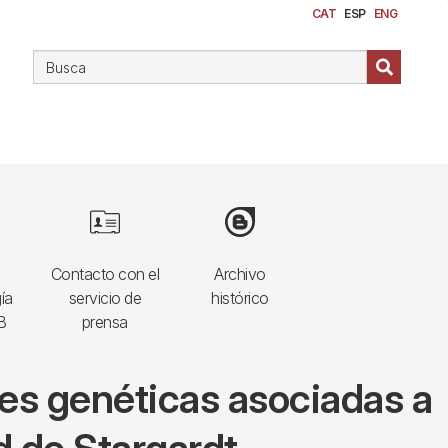
CAT
ESP
ENG
Image
Image
Contacto con el
Archivo
ía
servicio de
histórico
B
prensa
ntes genéticas asociadas a