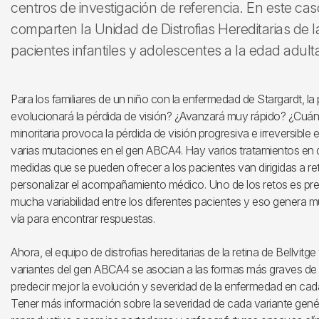
centros de investigación de referencia. En este cas
comparten la Unidad de Distrofias Hereditarias de la
pacientes infantiles y adolescentes a la edad adult
Para los familiares de un niño con la enfermedad de Stargardt, l
evolucionará la pérdida de visión? ¿Avanzará muy rápido? ¿Cuá
minoritaria provoca la pérdida de visión progresiva e irreversible e
varias mutaciones en el gen ABCA4. Hay varios tratamientos en de
medidas que se pueden ofrecer a los pacientes van dirigidas a re
personalizar el acompañamiento médico. Uno de los retos es pre
mucha variabilidad entre los diferentes pacientes y eso genera m
vía para encontrar respuestas.
Ahora, el equipo de distrofias hereditarias de la retina de Bellvit
variantes del gen ABCA4 se asocian a las formas más graves de e
predecir mejor la evolución y severidad de la enfermedad en ca
Tener más información sobre la severidad de cada variante genét