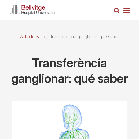
Pasar
Busca
al
Togg
contenido
navig
principal
Aula de Salud
Transferència ganglionar: qué saber
Transferència
ganglionar: qué saber
Imagen