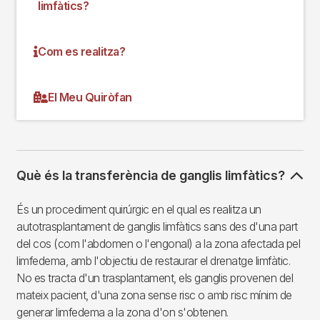
limfàtics?
Com es realitza?
El Meu Quiròfan
Què és la transferència de ganglis limfàtics?
És un procediment quirúrgic en el qual es realitza un
autotrasplantament de ganglis limfàtics sans des d'una part
del cos (com l'abdomen o l'engonal) a la zona afectada pel
limfedema, amb l'objectiu de restaurar el drenatge limfàtic.
No es tracta d'un trasplantament, els ganglis provenen del
mateix pacient, d'una zona sense risc o amb risc mínim de
generar limfedema a la zona d'on s'obtenen.