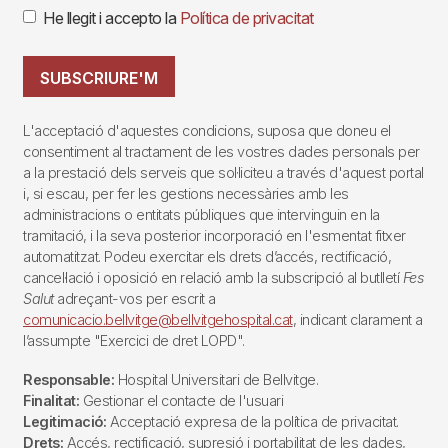
He llegit i accepto la
Política de privacitat
SUBSCRIURE'M
L'acceptació d'aquestes condicions, suposa que doneu el
consentiment al tractament de les vostres dades personals per
a la prestació dels serveis que sol·liciteu a través d'aquest portal
i, si escau, per fer les gestions necessàries amb les
administracions o entitats públiques que intervinguin en la
tramitació, i la seva posterior incorporació en l'esmentat fitxer
automatitzat. Podeu exercitar els drets d’accés, rectificació,
cancel·lació i oposició en relació amb la subscripció al butlletí
Fes
Salut
adreçant-vos per escrit a
comunicacio.bellvitge@bellvitgehospital.cat
, indicant clarament a
l’assumpte "Exercici de dret LOPD".
Responsable:
Hospital Universitari de Bellvitge.
Finalitat:
Gestionar el contacte de l'usuari
Legitimació:
Acceptació expresa de la política de privacitat.
Drets:
Accés, rectificació, supresió i portabilitat de les dades,