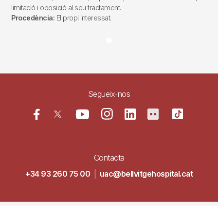
limitació i oposició al seu tractament.
Procedència:
El propi interessat.
Segueix-nos
Contacta
+34 93 260 75 00
|
uac@bellvitgehospital.cat