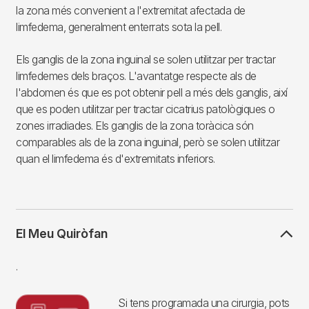
la zona més convenient a l'extremitat afectada de
limfedema, generalment enterrats sota la pell.
Els ganglis de la zona inguinal se solen utilitzar per tractar
limfedemes dels braços. L'avantatge respecte als de
l'abdomen és que es pot obtenir pell a més dels ganglis, així
que es poden utilitzar per tractar cicatrius patològiques o
zones irradiades. Els ganglis de la zona toràcica són
comparables als de la zona inguinal, però se solen utilitzar
quan el limfedema és d'extremitats inferiors.
El Meu Quiròfan
.
Si tens programada una cirurgia, pots