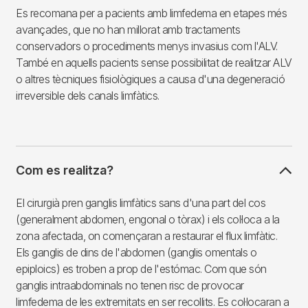
Es recomana per a pacients amb limfedema en etapes més
avançades, que no han millorat amb tractaments
conservadors o procediments menys invasius com l'ALV.
També en aquells pacients sense possibilitat de realitzar ALV
o altres tècniques fisiològiques a causa d'una degeneració
irreversible dels canals limfàtics.
Com es realitza?
El cirurgià pren ganglis limfàtics sans d'una part del cos
(generalment abdomen, engonal o tòrax) i els col·loca a la
zona afectada, on començaran a restaurar el flux limfàtic.
Els ganglis de dins de l'abdomen (ganglis omentals o
epiploics) es troben a prop de l'estómac. Com que són
ganglis intraabdominals no tenen risc de provocar
limfedema de les extremitats en ser recollits. Es col·locaran a