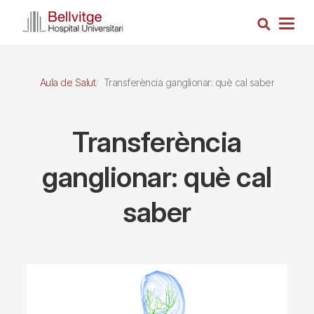
Vés
Cerca
al
Togg
contingut
navig
Aula de Salut
Transferència ganglionar: què cal saber
Transferència
ganglionar: què cal
saber
Imagen