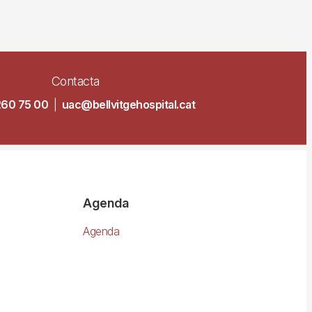
Contacta
260 75 00
|
uac@bellvitgehospital.cat
Agenda
Agenda