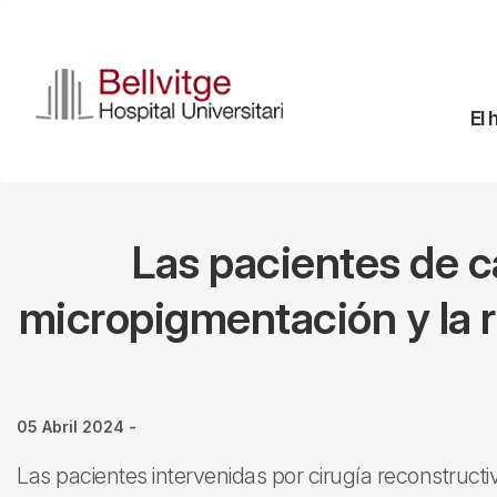
Pasar
al
contenido
principal
Na
El 
pr
Las pacientes de c
micropigmentación y la r
05 Abril 2024
-
Las pacientes intervenidas por cirugía reconstruc