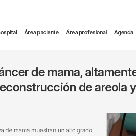
vegación
hospital
Área paciente
Área profesional
Agenda
incipal
áncer de mama, altamente
econstrucción de areola 
tiva de mama muestran un alto grado