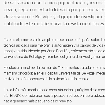
de satisfacción con la micropigmentación y reconstr
pezón, según un estudio liderado por profesionales
Universitario de Bellvitge y el grupo de investiga
publicado este mes de marzo la revista científica
En
Éste es el primer estudio amplio que se hace en España sobre la 
técnica aplicada para mejorar la autoimagen y la calidad de vid
trabajo ha sido liderado por Anna Padullés, enfermera clínica de c
Universitario de Bellvitge y miembro del grupo de investigación
El estudio ha incluido la opinión de 110 pacientes tratadas con 
mamaria oncológica en el Hospital Universitari de Bellvitge, medi
realizó dos años después de la aplicación de la técnica .
La satisfacción media con la reconstrucción quirúrgica de la areo
a 5. El 96% consideraron que la posición del pezón fue la adecu
había quedado más pequeño de lo previsto.