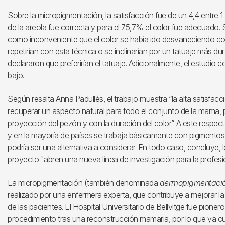
Sobre la micropigmentación, la satisfacción fue de un 4,4 entre 1
de la areola fue correcta y para el 75,7% el color fue adecuad
como inconveniente que el color se había ido desvaneciendo con e
repetirían con esta técnica o se inclinarían por un tatuaje más 
declararon que preferirían el tatuaje. Adicionalmente, el estudio
bajo.
Según resalta Anna Padullés, el trabajo muestra “la alta satisfac
recuperar un aspecto natural para todo el conjunto de la mama, per
proyección del pezón y con la duración del color”. A este resp
y en la mayoría de países se trabaja básicamente con pigmentos
podría ser una alternativa a considerar. En todo caso, concluye, 
proyecto "abren una nueva línea de investigación para la profesi
La micropigmentación (también denominada
dermopigmentaci
realizado por una enfermera experta, que contribuye a mejorar la
de las pacientes. El Hospital Universitario de Bellvitge fue pion
procedimiento tras una reconstrucción mamaria, por lo que ya c