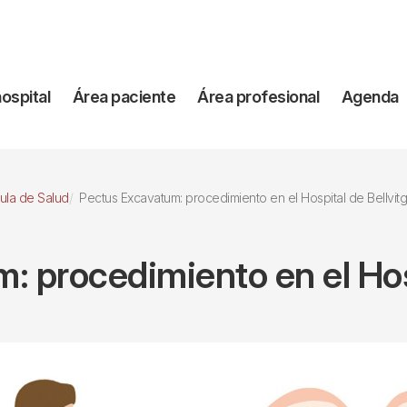
vegación
hospital
Área paciente
Área profesional
Agenda
incipal
ula de Salud
Pectus Excavatum: procedimiento en el Hospital de Bellvit
: procedimiento en el Hosp