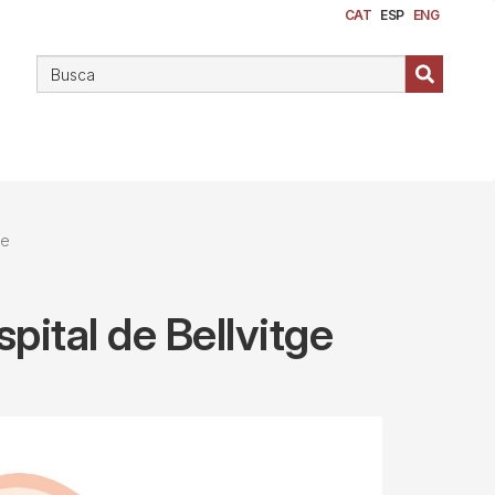
CAT
ESP
ENG
ge
ital de Bellvitge