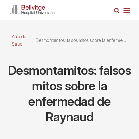
Pasar
Busca
al
Togg
contenido
navig
principal
Aula de
Desmontamitos: falsos mitos sobre la enfermedad de Raynaud
Salud
Desmontamitos: falsos
mitos sobre la
enfermedad de
Raynaud