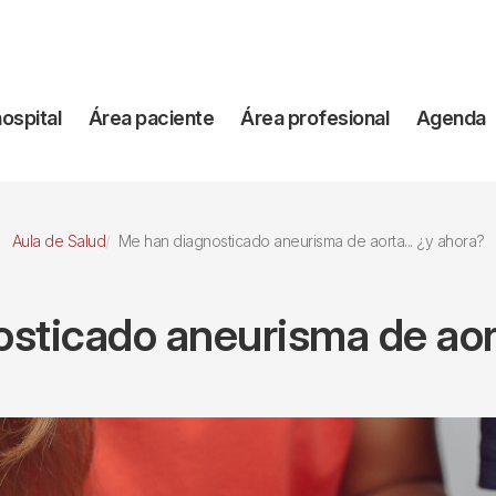
vegación
hospital
Área paciente
Área profesional
Agenda
incipal
Aula de Salud
Me han diagnosticado aneurisma de aorta... ¿y ahora?
sticado aneurisma de aort