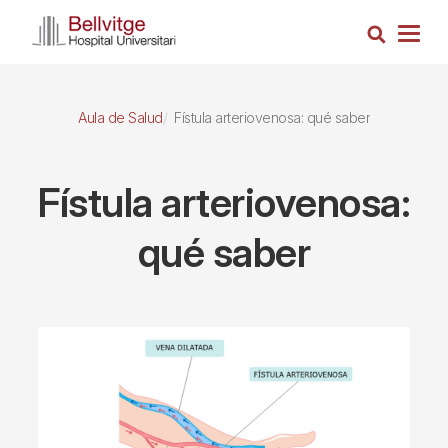
Pasar
Busca
al
Togg
contenido
navig
principal
Aula de Salud
Fístula arteriovenosa: qué saber
Fístula arteriovenosa:
qué saber
Imagen