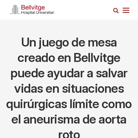
Pasar
Busca
al
Togg
contenido
navig
principal
Un juego de mesa
creado en Bellvitge
puede ayudar a salvar
vidas en situaciones
quirúrgicas límite como
el aneurisma de aorta
roto