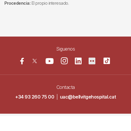
Procedencia:
El propio interesado.
Siguenos
Contacta
+34 93 260 75 00
|
uac@bellvitgehospital.cat
Navegació