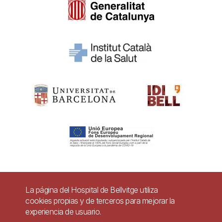
Pie
La página del Hospital de Bellvitge utiliza
Contacto
cookies propias y de terceros para mejorar la
de
experiencia de usuario.
Accesibilidad
Aviso legal
Ayuda