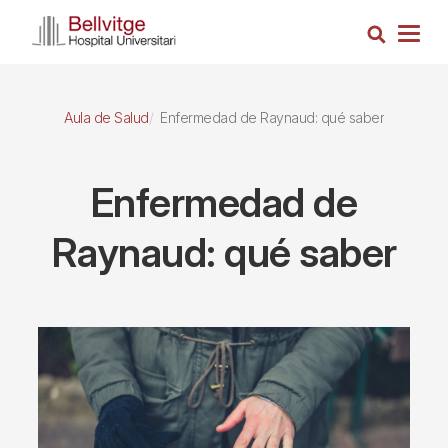
Pasar
Busca
al
Togg
contenido
navig
principal
Aula de Salud
Enfermedad de Raynaud: qué saber
Enfermedad de
Raynaud: qué saber
Imagen