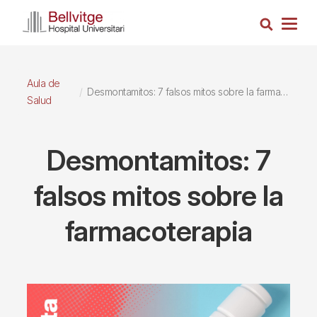
Pasar
Busca
al
Togg
contenido
navig
principal
Aula de
Desmontamitos: 7 falsos mitos sobre la farmacoterapia
Salud
Desmontamitos: 7
falsos mitos sobre la
farmacoterapia
Imagen