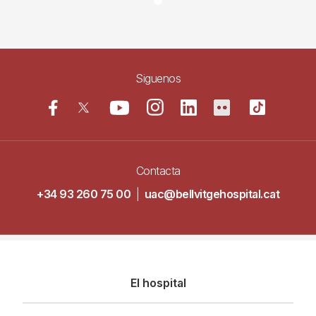
Siguenos
Contacta
+34 93 260 75 00
|
uac@bellvitgehospital.cat
Navegació
El hospital
principal