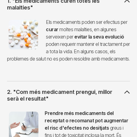
1. "Els medicaments curen totes les
malalties"
Imagen
Els medicaments poden ser efectius per
curar
moltes malalties, en algunes
serveixen per
evitar la seva evolució
poden requerir mantenir el tractament per
a tota la vida. En alguns casos, els
problemes de salut no es poden resoldre amb medicaments.
2. "Com més medicament prengui, millor
serà el resultat"
Imagen
Prendre més medicaments del
receptat o recomanat pot augmentar
el risc d'efectes no desitjats
greus i
fins i tot de toxicitat inclosa la mort. És