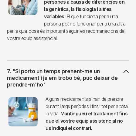
persones a causa de diferències en
la genètica, la fisiologia i altres
variables.
El que funciona per a una
persona pot no funcionar per a una altra,
per la qual cosa és important seguir les recomanacions del
vostre equip assistencial.
7. "Si porto un temps prenent-me un
medicament i ja em trobo bé, puc deixar de
prendre-m'ho"
Imagen
Alguns medicaments s'han de prendre
durant llargs períodes i fins i tot per a tota
la vida.
Mantingueu el tractament fins
que el vostre equip assistencial no
us indiqui el contrari.