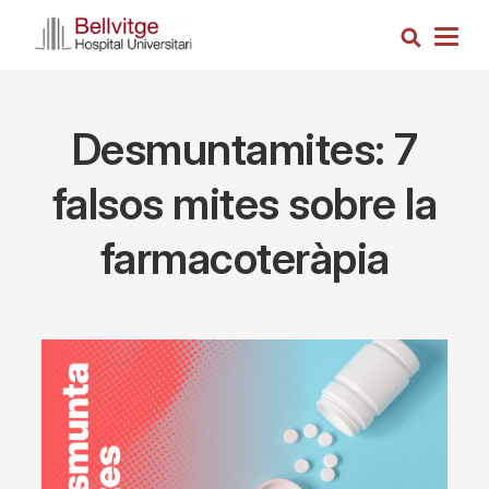
Skip
Search
to
Togg
main
navig
content
Desmuntamites: 7
falsos mites sobre la
farmacoteràpia
Imagen