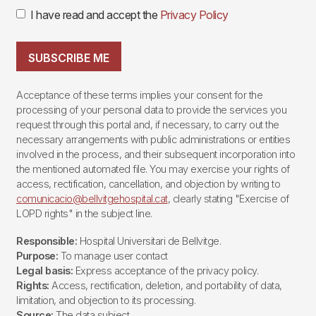
I have read and accept the
Privacy Policy
SUBSCRIBE ME
Acceptance of these terms implies your consent for the
processing of your personal data to provide the services you
request through this portal and, if necessary, to carry out the
necessary arrangements with public administrations or entities
involved in the process, and their subsequent incorporation into
the mentioned automated file. You may exercise your rights of
access, rectification, cancellation, and objection by writing to
comunicacio@bellvitgehospital.cat
, clearly stating "Exercise of
LOPD rights" in the subject line.
Responsible:
Hospital Universitari de Bellvitge.
Purpose:
To manage user contact
Legal basis:
Express acceptance of the privacy policy.
Rights:
Access, rectification, deletion, and portability of data,
limitation, and objection to its processing.
Source:
The data subject.