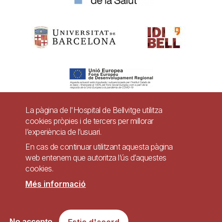
La pàgina de l'Hospital de Bellvitge utilitza
cookies pròpies i de tercers per millorar
Pie
l’experiència de l’usuari.
Contacte
de
En cas de continuar utilitzant aquesta pàgina
Accessibilitat
Avís legal
Ajuda
web entenem que autoritza l’ús d’aquestes
página
cookies.
Política de Privacitat de Sistemes de Vigilància
Mapa web
Més informació
Imagen
Lloc web accessible de conformitat amb el Reial Decret 1112/2018, de 7 de
Estic d'acord
No accepto
setembre, sobre accessibilitat dels llocs web i aplicacions per a dispositius