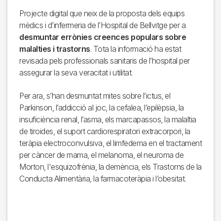
Projecte digital que neix de la proposta dels equips
mèdics i d’infermeria de l’Hospital de Bellvitge per a
desmuntar errònies creences populars sobre
malalties i trastorns
. Tota la informació ha estat
revisada pels professionals sanitaris de l’hospital per
assegurar la seva veracitat i utilitat.
Per ara, s’han desmuntat mites sobre l’ictus, el
Parkinson, l’addicció al joc, la cefalea, l’epilèpsia, la
insuficiència renal, l’asma, els marcapassos, la malaltia
de tiroides, el suport cardiorespiratori extracorpori, la
teràpia electroconvulsiva, el limfedema en el tractament
per càncer de mama, el melanoma, el neuroma de
Morton, l'esquizofrènia, la demència, els Trastorns de la
Conducta Alimentària, la farmacoteràpia i l’obesitat.