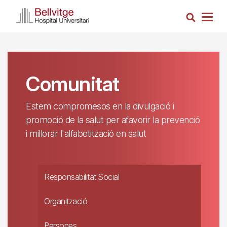
Vés
Cerca
al
Togg
contingut
navig
Comunitat
Estem compromesos en la divulgació i
promoció de la salut per afavorir la prevenció
i millorar l'alfabetització en salut
Responsabilitat Social
Organització
Persones