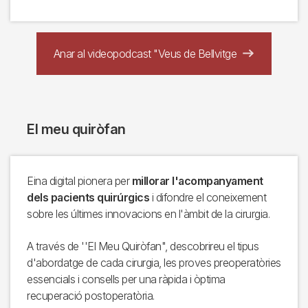
Anar al videopodcast "Veus de Bellvitge
El meu quiròfan
Eina digital pionera per
millorar l'acompanyament
dels pacients quirúrgics
i difondre el coneixement
sobre les últimes innovacions en l'àmbit de la cirurgia.
A través de ''El Meu Quiròfan", descobrireu el tipus
d'abordatge de cada cirurgia, les proves preoperatòries
essencials i consells per una ràpida i òptima
recuperació postoperatòria.