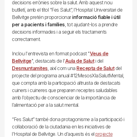
decisions errònies sobre la salut. Amb aquest nou
butlletí, amb el títol “Fes Salut”, l’Hospital Universitari de
Bellvitge pretén proporcionar
informació fiable i útil
per a pacients i famílies
, tot ajudant-los a prendre
decisions informades i a seguir els tractaments
correctament.
Inclou l'entrevista en format podcast "
Veus de
Bellvitge
", destacats de l'
Aula de Salut
i del
Desmuntamites
, així com una
Recepta de Salut
del
projecte del programa anual #12MesosXlaSalutMental,
que compta amb la participació altruista de destacats
cuiners i cuineres que preparen receptes saludables
amb l’objectiu de conscienciar de la importància de
l’alimentació per a la salut mental.
“Fes Salut” també dona protagonisme a la participació i
col·laboració de la ciutadania en les iniciatives de
l’Hospital de Bellvitge. Un d’aquests és el
projecte