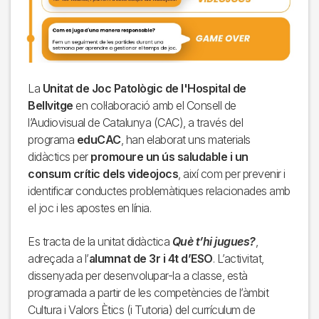
La
Unitat de Joc Patològic de l'Hospital de
Bellvitge
en col·laboració amb el Consell de
l’Audiovisual de Catalunya (CAC), a través del
programa
eduCAC
, han elaborat uns materials
didàctics per
promoure un ús saludable i un
consum crític dels videojocs
, així com per prevenir i
identificar conductes problemàtiques relacionades amb
el joc i les apostes en línia.
Es tracta de la unitat didàctica
Què t’hi jugues?
,
adreçada a l’
alumnat de 3r i 4t d’ESO
. L’activitat,
dissenyada per desenvolupar-la a classe, està
programada a partir de les competències de l’àmbit
Cultura i Valors Ètics (i Tutoria) del currículum de