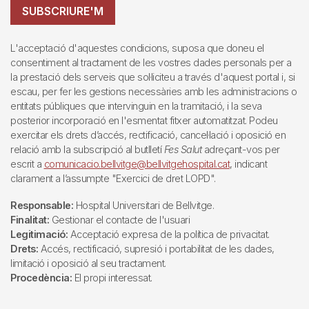
SUBSCRIURE'M
L'acceptació d'aquestes condicions, suposa que doneu el
consentiment al tractament de les vostres dades personals per a
la prestació dels serveis que sol·liciteu a través d'aquest portal i, si
escau, per fer les gestions necessàries amb les administracions o
entitats públiques que intervinguin en la tramitació, i la seva
posterior incorporació en l'esmentat fitxer automatitzat. Podeu
exercitar els drets d’accés, rectificació, cancel·lació i oposició en
relació amb la subscripció al butlletí
Fes Salut
adreçant-vos per
escrit a
comunicacio.bellvitge@bellvitgehospital.cat
, indicant
clarament a l’assumpte "Exercici de dret LOPD".
Responsable:
Hospital Universitari de Bellvitge.
Finalitat:
Gestionar el contacte de l'usuari
Legitimació:
Acceptació expresa de la política de privacitat.
Drets:
Accés, rectificació, supresió i portabilitat de les dades,
limitació i oposició al seu tractament.
Procedència:
El propi interessat.