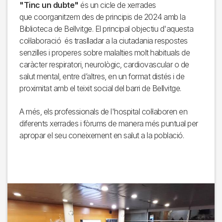
"Tinc un dubte"
és un cicle de xerrades
que coorganitzem des de principis de 2024 amb la
Biblioteca de Bellvitge. El principal objectiu d'aquesta
col·laboració és traslladar a la ciutadania respostes
senzilles i properes sobre malalties molt habituals de
caràcter respiratori, neurològic, cardiovascular o de
salut mental, entre d’altres, en un format distés i de
proximitat amb el teixit social del barri de Bellvitge.
A més, els professionals de l'hospital col·laboren en
diferents xerrades i fòrums de manera més puntual per
apropar el seu coneixement en salut a la població.
Imagen