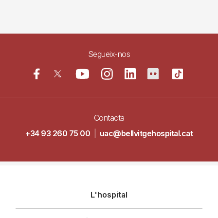
Segueix-nos
Contacta
+34 93 260 75 00
|
uac@bellvitgehospital.cat
Navegació
L'hospital
principal