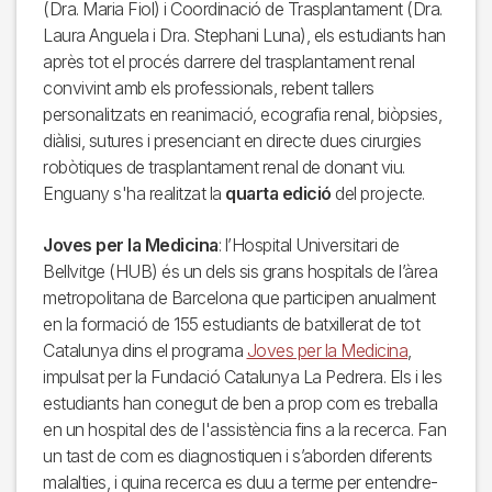
(Dra. Maria Fiol) i Coordinació de Trasplantament (Dra.
Laura Anguela i Dra. Stephani Luna), els estudiants han
après tot el procés darrere del trasplantament renal
convivint amb els professionals, rebent tallers
personalitzats en reanimació, ecografia renal, biòpsies,
diàlisi, sutures i presenciant en directe dues cirurgies
robòtiques de trasplantament renal de donant viu.
Enguany s'ha realitzat la
quarta edició
del projecte.
Joves per la Medicina
: l’Hospital Universitari de
Bellvitge (HUB) és un dels sis grans hospitals de l’àrea
metropolitana de Barcelona que participen anualment
en la formació de 155 estudiants de batxillerat de tot
Catalunya dins el programa
Joves per la Medicina
,
impulsat per la Fundació Catalunya La Pedrera. Els i les
estudiants han conegut de ben a prop com es treballa
en un hospital des de l'assistència fins a la recerca. Fan
un tast de com es diagnostiquen i s’aborden diferents
malalties, i quina recerca es duu a terme per entendre-