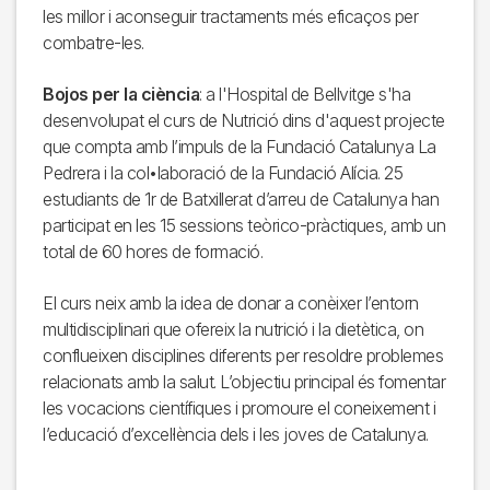
les millor i aconseguir tractaments més eficaços per
combatre-les.
Bojos per la ciència
: a l'Hospital de Bellvitge s'ha
desenvolupat el curs de Nutrició dins d'aquest projecte
que compta amb l’impuls de la Fundació Catalunya La
Pedrera i la col•laboració de la Fundació Alícia. 25
estudiants de 1r de Batxillerat d’arreu de Catalunya han
participat en les 15 sessions teòrico-pràctiques, amb un
total de 60 hores de formació.
El curs neix amb la idea de donar a conèixer l’entorn
multidisciplinari que ofereix la nutrició i la dietètica, on
conflueixen disciplines diferents per resoldre problemes
relacionats amb la salut. L’objectiu principal és fomentar
les vocacions científiques i promoure el coneixement i
l’educació d’excel·lència dels i les joves de Catalunya.