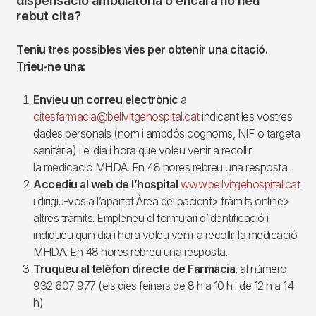
dispensació ambulatòria o encara no heu
rebut cita?
Teniu tres possibles vies per obtenir una citació.
Trieu-ne una:
Envieu un correu electrònic
a
citesfarmacia@bellvitgehospital.cat
indicant les vostres
dades personals (nom i ambdós cognoms, NIF o targeta
sanitària) i el dia i hora que voleu venir a recollir
la medicació MHDA. En 48 hores rebreu una resposta.
Accediu al web
de l’hospital
www.bellvitgehospital.cat
i dirigiu-vos a l’apartat Àrea del pacient> tràmits online>
altres tràmits. Empleneu el formulari d’identificació i
indiqueu quin dia i hora voleu venir a recollir la medicació
MHDA. En 48 hores rebreu una resposta.
Truqueu al telèfon directe de Farmàcia
, al número
932 607 977 (els dies feiners de 8 h a 10 h i de 12 h a 14
h).