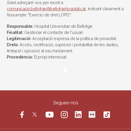
Salut
adreçant-vos per escrit a
comunicacio.bellvitge@bellvitgehospital.cat
, indicant clarament a
l’assumpte "Exercici de dret LOPD".
Responsable:
Hospital Universitari de Bellvitge.
Finalitat:
Gestionar el contacte de l'usuari
Legitimació:
Acceptació expresa de la política de privacitat.
Drets:
Accés, rectificació, supresió i portabilitat de les dades,
limitació i oposició al seu tractament.
Procedència:
El propi interessat.
Segueix-nos