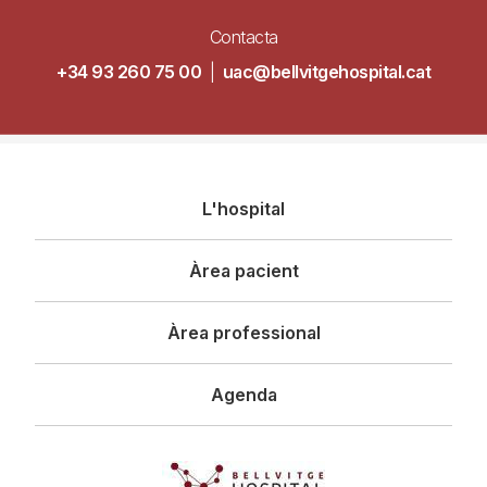
Contacta
+34 93 260 75 00
|
uac@bellvitgehospital.cat
Navegació
L'hospital
principal
Àrea pacient
Àrea professional
Agenda
Imagen