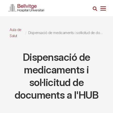
Vés
Cerca
al
Togg
contingut
navig
Aula de
Dispensació de medicaments i sol·licitud de documents a l'HUB
Salut
Dispensació de
medicaments i
sol·licitud de
documents a l'HUB