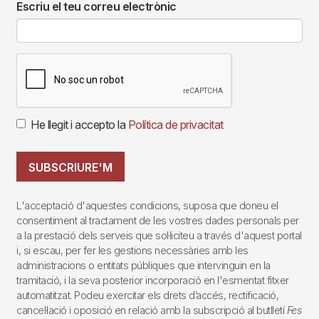
Escriu el teu correu electrònic
He llegit i accepto la
Política de privacitat
SUBSCRIURE'M
L'acceptació d'aquestes condicions, suposa que doneu el
consentiment al tractament de les vostres dades personals per
a la prestació dels serveis que sol·liciteu a través d'aquest portal
i, si escau, per fer les gestions necessàries amb les
administracions o entitats públiques que intervinguin en la
tramitació, i la seva posterior incorporació en l'esmentat fitxer
automatitzat. Podeu exercitar els drets d’accés, rectificació,
cancel·lació i oposició en relació amb la subscripció al butlletí
Fes