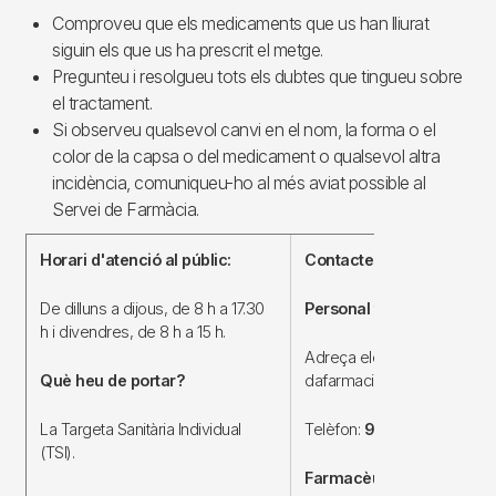
Comproveu que els medicaments que us han lliurat
siguin els que us ha prescrit el metge.
Pregunteu i resolgueu tots els dubtes que tingueu sobre
el tractament.
Si observeu qualsevol canvi en el nom, la forma o el
color de la capsa o del medicament o qualsevol altra
incidència, comuniqueu-ho al més aviat possible al
Servei de Farmàcia.
Horari d'atenció al públic:
Contactes
De dilluns a dijous, de 8 h a 17.30
Personal tècnic:
h i divendres, de 8 h a 15 h.
Adreça electrònica:
Què heu de portar?
dafarmacia@bellvitgehospita
La Targeta Sanitària Individual
Telèfon:
932607500
exten
(TSI).
Farmacèutic especialista