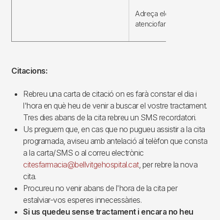
Adreça electrònica:
atenciofarmacia@bellvitgeho
Citacions:
Rebreu una carta de citació on es farà constar el dia i
l'hora en què heu de venir a buscar el vostre tractament.
Tres dies abans de la cita rebreu un SMS recordatori.
Us preguem que, en cas que no pugueu assistir a la cita
programada, aviseu amb antelació al telèfon que consta
a la carta/SMS o al correu electrònic
citesfarmacia@bellvitgehospital.cat
, per rebre la nova
cita.
Procureu no venir abans de l'hora de la cita per
estalviar-vos esperes innecessàries.
Si us quedeu sense tractament i encara no heu