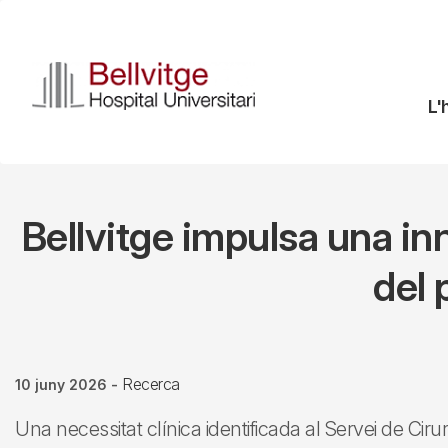
Vés
al
contingut
N
L'
pr
Bellvitge impulsa una in
del
Recerca
10 juny 2026
-
Una necessitat clínica identificada al Servei de Cirurg