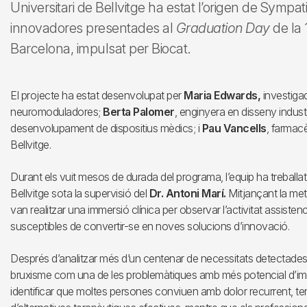
Universitari de Bellvitge ha estat l’origen de Sympat
innovadores presentades al
Graduation Day
de la
Barcelona, impulsat per Biocat.
El projecte ha estat desenvolupat per
Maria Edwards,
investiga
neuromoduladores;
Berta Palomer
, enginyera en disseny industr
desenvolupament de dispositius mèdics; i
Pau Vancells
, farmacè
Bellvitge.
Durant els vuit mesos de durada del programa, l’equip ha treballat a
Bellvitge sota la supervisió del
Dr. Antoni Marí.
Mitjançant la met
van realitzar una immersió clínica per observar l’activitat assistenc
susceptibles de convertir-se en noves solucions d’innovació.
Després d’analitzar més d’un centenar de necessitats detectades 
bruxisme com una de les problemàtiques amb més potencial d’impac
identificar que moltes persones conviuen amb dolor recurrent, t