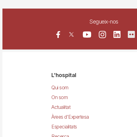
Segueix-nos
Navegació
L'hospital
principal
Qui som
On som
Actualitat
Àrees d'Expertesa
Especialitats
Recerca