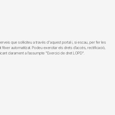
s que sol·liciteu a través d'aquest portal i, si escau, per fer les
fitxer automatitzat. Podeu exercitar els drets d’accés, rectificació,
dicant clarament a l’assumpte "Exercici de dret LOPD".