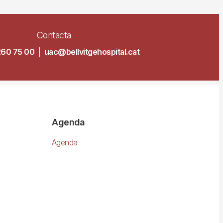
Contacta
260 75 00
|
uac@bellvitgehospital.cat
Agenda
Agenda