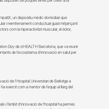
als disposen de poques eines per oferir una
patiX, un dispositiu mèdic domiciliari que
lar i reentrenament conductual guiat mitjançant
ctors com la hiperactivitat muscular, el dolor,
tion Day
de d·HEALTH Barcelona, que va reunir
sentants de l’ecosistema d’innovació en salut per
ció de l’Hospital Universitari de Bellvitge a
ha exercit com a mentor de l’equip al llarg del
ials i l’àmbit d’innovació de l’hospital ha permès