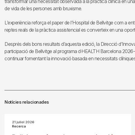
transformar una necessitat observada a la pràctica clínica en una 
de vida de les persones amb bruxisme.
L’experiència reforça el paper de l’Hospital de Bellvitge com a en
reptes reals de la pràctica assistencial es converteix en una opor
Després dels bons resultats d’aquesta edició, la Direcció d’Innovac
participació de Bellvitge al programa d·HEALTH Barcelona 2026-20
continuar fomentant la innovació basada en necessitats clíniques
Notícies relacionades
21 juliol 2026
Recerca