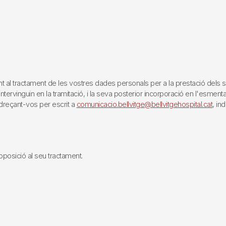
tractament de les vostres dades personals per a la prestació dels servei
rvinguin en la tramitació, i la seva posterior incorporació en l'esmentat 
reçant-vos per escrit a
comunicacio.bellvitge@bellvitgehospital.cat
, in
i oposició al seu tractament.