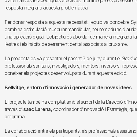
d’alternatives terapèutiques efectives, mentre que els profession
resposta integral a aquesta problemàtica.
Per donar resposta a aquesta necessitat, l’equip va concebre Sym
combina estimulació muscular mandibular, neuromodulació auricu
una aplicació digital. L’objectiu és abordar de manera integrada fa
l’estrès i els hàbits de serrament dental associats al bruxisme.
La proposta es va presentar el passat 3 de juny durant el
Gradua
professionals sanitaris, investigadors, mentors, inversors i repre
conèixer els projectes desenvolupats durant aquesta edició.
Bellvitge, entorn d’innovació i generador de noves idees
El projecte també ha comptat amb el suport de la Direcció d’Innova
través d’
Isaac Larena,
coordinador d’Innovació i Estratègia, que 
programa.
La col·laboració entre els participants, els professionals assistenc