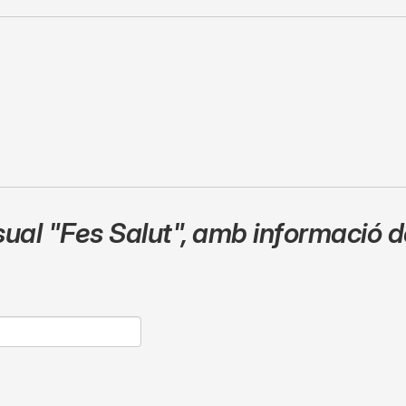
sual
"Fes Salut"
,
amb informació de