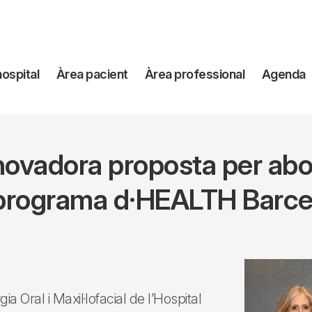
avegación
hospital
Àrea pacient
Àrea professional
Agenda
incipal
novadora proposta per abo
 programa d·HEALTH Barce
ia Oral i Maxil·lofacial de l’Hospital