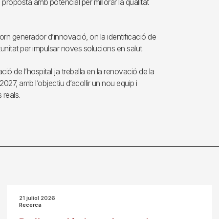
proposta amb potencial per millorar la qualitat
torn generador d’innovació, on la identificació de
tunitat per impulsar noves solucions en salut.
ió de l’hospital ja treballa en la renovació de la
27, amb l’objectiu d’acollir un nou equip i
 reals.
21 juliol 2026
Recerca