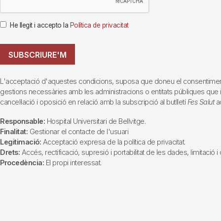
He llegit i accepto la
Política de privacitat
SUBSCRIURE'M
L'acceptació d'aquestes condicions, suposa que doneu el consentiment al 
gestions necessàries amb les administracions o entitats públiques que inte
cancel·lació i oposició en relació amb la subscripció al butlletí
Fes Salut
ad
Responsable:
Hospital Universitari de Bellvitge.
Finalitat:
Gestionar el contacte de l'usuari
Legitimació:
Acceptació expresa de la política de privacitat.
Drets:
Accés, rectificació, supresió i portabilitat de les dades, limitació 
Procedència:
El propi interessat.