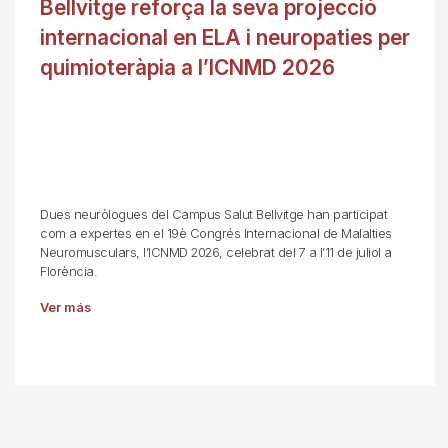
Bellvitge reforça la seva projecció
internacional en ELA i neuropaties per
quimioteràpia a l’ICNMD 2026
Dues neuròlogues del Campus Salut Bellvitge han participat
com a expertes en el 19è Congrés Internacional de Malalties
Neuromusculars, l’ICNMD 2026, celebrat del 7 a l’11 de juliol a
Florència.
Ver más