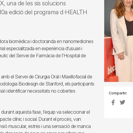
iX, una de les sis solucions
 10a edició del programa d·HEALTH
dora biomèdica i doctoranda en nanomedicines
ial especialitzada en experiència d’usuari i
utic del Servei de Farmàcia de l’Hospital de
mb el Servei de Cirurgia Oral i Maxil·lofacial de
odologia Biodesign de Stanford, els participants
ial i identificar necessitats no cobertes
Compartir:
durant aquesta fase, l’equip va seleccionar el
te clínic i social. Durant el procés, van
ensió muscular, estrès i una sensació de manca