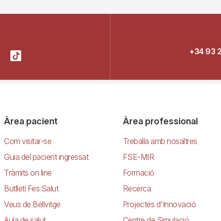
+34 93 
Àrea pacient
Àrea professional
Com visitar-se
Treballa amb nosaltres
Guia del pacient ingressat
FSE-MIR
Tràmits on line
Formació
Butlletí Fes Salut
Recerca
Veus de Bellvitge
Projectes d'Innovació
Aula de salut
Centre de Simulació