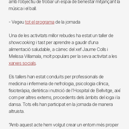
amb l’objectiu de trobar un espai de benestar mitjançant la
música i el ball.
- Vegeu
tot el programa
de la jornada
Una de les activitats millor rebudes ha estat un taller de
showcooking
i tast per aprendre a gaudir d’una
alimentació saludable, a càrrec del xef Jaume Colls i
Melissa Villamala, molt populars per la seva activitat a les
xarxes socials
.
Els tallers han estat conduïts per professionals de
medicina i infermeria de nefrologia, psicologia clínica,
fisioteràpia, dietètica i nutrició de l’Hospital de Bellvitge, així
com per altres externs, procedents dels àmbits del ioga i la
dansa. Tots ells han participat en la jornada de manera
altruista.
“Amb aquest acte hem volgut crear un entorn més proper