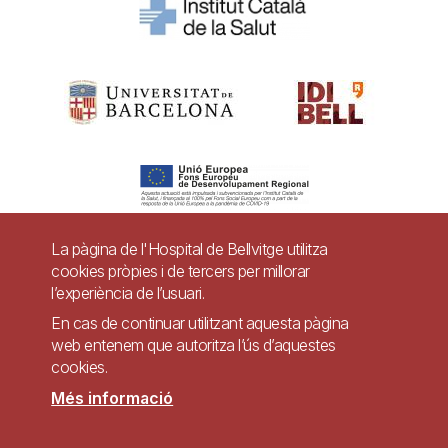
La pàgina de l'Hospital de Bellvitge utilitza
cookies pròpies i de tercers per millorar
Pie
l’experiència de l’usuari.
Contacte
de
En cas de continuar utilitzant aquesta pàgina
Accessibilitat
Avís legal
Ajuda
web entenem que autoritza l’ús d’aquestes
página
cookies.
Política de Privacitat de Sistemes de Vigilància
Mapa web
Més informació
Imagen