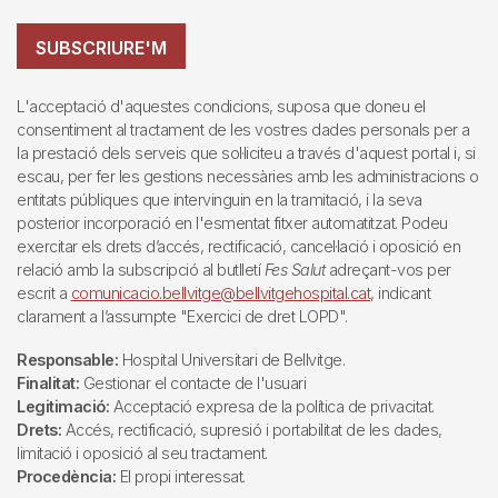
SUBSCRIURE'M
L'acceptació d'aquestes condicions, suposa que doneu el
consentiment al tractament de les vostres dades personals per a
la prestació dels serveis que sol·liciteu a través d'aquest portal i, si
escau, per fer les gestions necessàries amb les administracions o
entitats públiques que intervinguin en la tramitació, i la seva
posterior incorporació en l'esmentat fitxer automatitzat. Podeu
exercitar els drets d’accés, rectificació, cancel·lació i oposició en
relació amb la subscripció al butlletí
Fes Salut
adreçant-vos per
escrit a
comunicacio.bellvitge@bellvitgehospital.cat
, indicant
clarament a l’assumpte "Exercici de dret LOPD".
Responsable:
Hospital Universitari de Bellvitge.
Finalitat:
Gestionar el contacte de l'usuari
Legitimació:
Acceptació expresa de la política de privacitat.
Drets:
Accés, rectificació, supresió i portabilitat de les dades,
limitació i oposició al seu tractament.
Procedència:
El propi interessat.