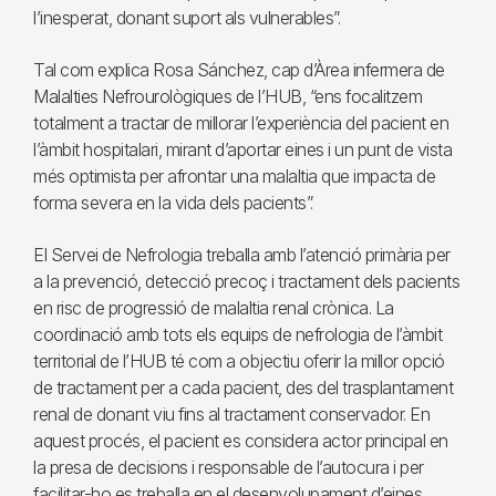
l’inesperat, donant suport als vulnerables”.
Tal com explica Rosa Sánchez, cap d’Àrea infermera de
Malalties Nefrourològiques de l’HUB, “ens focalitzem
totalment a tractar de millorar l’experiència del pacient en
l’àmbit hospitalari, mirant d’aportar eines i un punt de vista
més optimista per afrontar una malaltia que impacta de
forma severa en la vida dels pacients”.
El Servei de Nefrologia treballa amb l’atenció primària per
a la prevenció, detecció precoç i tractament dels pacients
en risc de progressió de malaltia renal crònica. La
coordinació amb tots els equips de nefrologia de l’àmbit
territorial de l’HUB té com a objectiu oferir la millor opció
de tractament per a cada pacient, des del trasplantament
renal de donant viu fins al tractament conservador. En
aquest procés, el pacient es considera actor principal en
la presa de decisions i responsable de l’autocura i per
facilitar-ho es treballa en el desenvolupament d’eines