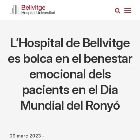
Vés
Cerca
al
Togg
contingut
navig
L’Hospital de Bellvitge
es bolca en el benestar
emocional dels
pacients en el Dia
Mundial del Ronyó
09 març 2023
-