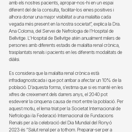
amb els nostres pacients, apropar-nos-hi en un espai
diferent del de la consulta, facilitar-los eines positives i
alhora donar una major visibilitat a una malaltia cada
vegada més present en la nostra societat”, explica la Dra.
Ana Coloma, del Servei de Nefrologia de l’Hospital de
Bellvitge. L’Hospital de Bellvitge atén anualment milers de
persones amb diferents estadis de malaltia renal crònica,
trasplantats renals i pacients en les diferents modalitats de
diàlisi.
Es considera que la malaltia renal crònica està
infradiagnosticada i que pot arribar a afectar un 10% de la
població. D’aquesta forma, s’estima que si es manté en les
xifres de creixement dels darrers anys, el 2040 pot
esdevenir la cinquena causa de mort entre la població. Per
aquest motiu, el lema triat per la Societat Internacional de
Nefrologia i la Federació Internacional de Fundacions
Renals per a la celebració del Dia Mundial del Ronyó
2023 és “Salut renal per a tothom. Preparar-ser per a