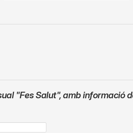
sual
"Fes Salut"
,
amb informació de