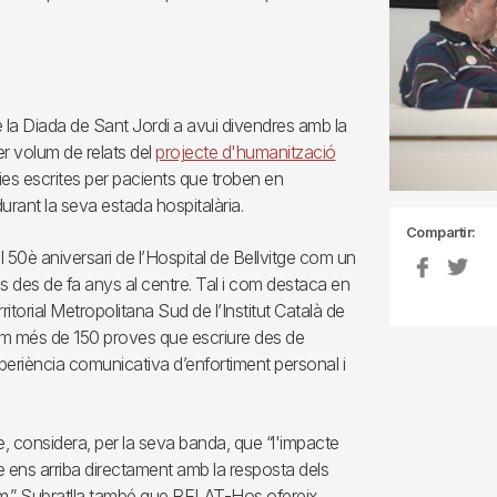
e la Diada de Sant Jordi a avui divendres amb la
er volum de relats del
projecte d'humanització
ries escrites per pacients que troben en
 durant la seva estada hospitalària.
Compartir:
 50è aniversari de l’Hospital de Bellvitge com un
des de fa anys al centre. Tal i com destaca en
rritorial Metropolitana Sud de l’Institut Català de
im més de 150 proves que escriure des de
xperiència comunicativa d’enfortiment personal i
, considera, per la seva banda, que “l'impacte
bre ens arriba directament amb la resposta dels
lum.” Subratlla també que RELAT-Hos ofereix