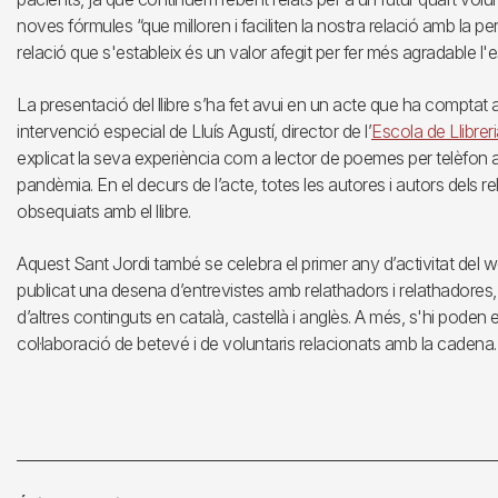
noves fórmules “que milloren i faciliten la nostra relació amb la 
relació que s'estableix és un valor afegit per fer més agradable l'es
La presentació del llibre s’ha fet avui en un acte que ha comptat 
intervenció especial de Lluís Agustí, director de l’
Escola de Llibrer
explicat la seva experiència com a lector de poemes per telèfon
pandèmia. En el decurs de l’acte, totes les autores i autors dels r
obsequiats amb el llibre.
Aquest Sant Jordi també se celebra el primer any d’activitat del
publicat una desena d’entrevistes amb relathadors i relathadores,
d’altres continguts en català, castellà i anglès. A més, s'hi poden 
col·laboració de betevé i de voluntaris relacionats amb la cadena