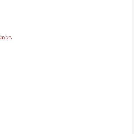
èniors