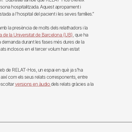
persona hospitalitzada. Aquest apropament i
tada a l'hospital del pacient i les seves famílies.”
amb la presència de molts dels relathadors i la
ia de la Universitat de Barcelona (UB)
, que ha
 a demanda durant les fases més dures de la
elats inclosos en el tercer volum han estat
 web de RELAT-Hos, un espai en què ja s’ha
 així com els seus relats corresponents, entre
escoltar
versions en àudio
dels relats gràcies a la
.