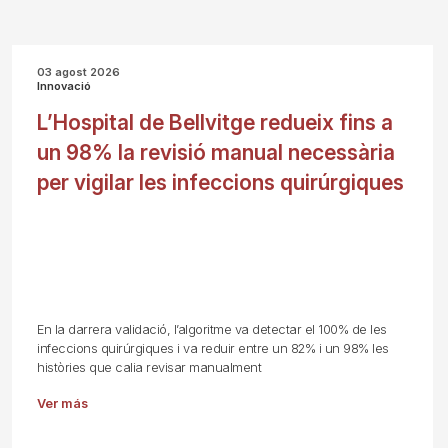
03 agost 2026
Innovació
L’Hospital de Bellvitge redueix fins a
un 98% la revisió manual necessària
per vigilar les infeccions quirúrgiques
En la darrera validació, l’algoritme va detectar el 100% de les
infeccions quirúrgiques i va reduir entre un 82% i un 98% les
històries que calia revisar manualment
Ver más