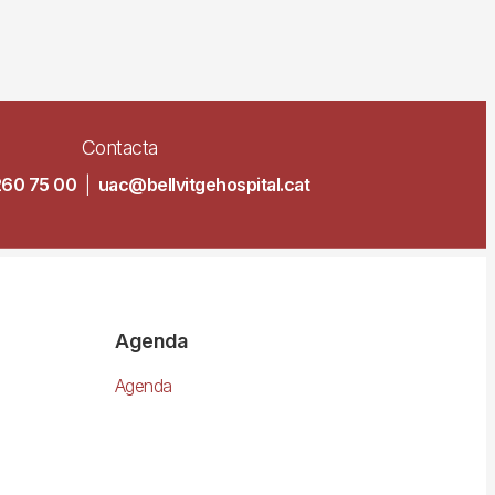
Contacta
260 75 00
|
uac@bellvitgehospital.cat
Agenda
Agenda