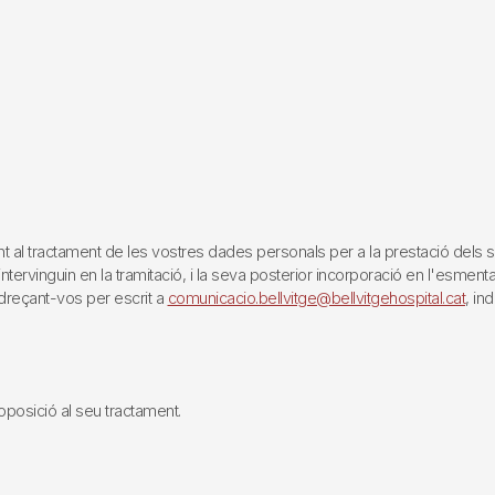
tractament de les vostres dades personals per a la prestació dels servei
rvinguin en la tramitació, i la seva posterior incorporació en l'esmentat 
reçant-vos per escrit a
comunicacio.bellvitge@bellvitgehospital.cat
, in
i oposició al seu tractament.