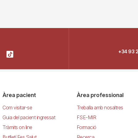
+34 93 
Àrea pacient
Àrea professional
Com visitar-se
Treballa amb nosaltres
Guia del pacient ingressat
FSE-MIR
Tràmits on line
Formació
Butlletí Fes Salut
Recerca