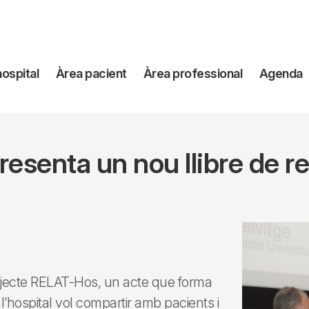
avegación
hospital
Àrea pacient
Àrea professional
Agenda
incipal
presenta un nou llibre de re
projecte RELAT-Hos, un acte que forma
l’hospital vol compartir amb pacients i