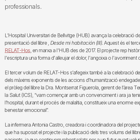
professionals.
L’Hospital Universitari de Bellvitge (HUB) avança la celebració d
presentació del llibre
, Desde mi habitación (III).
Aquest és el terc
RELAT-Hos
, en marxa a l'HUB des de 2017. El projecte rep histò
l'escriptura una forma d'alleujar el dolor, l'angoixa o l'avorriment
El tercer volum de RELAT-Hos s’afegeix també a la celebració del
dels màxims exponents de les accions d’humanització endegades 
el pròleg del llibre la Dra. Montserrat Figuerola, gerent de l’àrea Te
la Salut (ICS), “vam començar amb un convenciment i ara ja ten
l’hospital, durant el procés de malaltia, constitueix una enorme e
benestar emocional”.
La infermera Antonia Castro, creadora i coordinadora del projecte
que ha suposat el projecte i la publicació dels tres volums del lli
pacients, ja que continuem rebent relats per a un futur quart vo