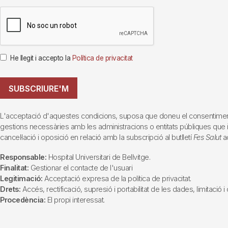
He llegit i accepto la
Política de privacitat
SUBSCRIURE'M
L'acceptació d'aquestes condicions, suposa que doneu el consentiment al 
gestions necessàries amb les administracions o entitats públiques que inte
cancel·lació i oposició en relació amb la subscripció al butlletí
Fes Salut
ad
Responsable:
Hospital Universitari de Bellvitge.
Finalitat:
Gestionar el contacte de l'usuari
Legitimació:
Acceptació expresa de la política de privacitat.
Drets:
Accés, rectificació, supresió i portabilitat de les dades, limitació 
Procedència:
El propi interessat.