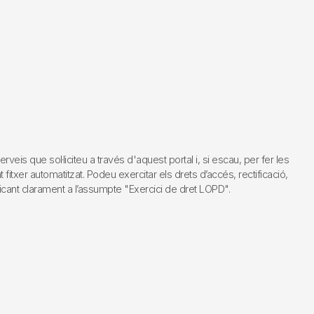
s que sol·liciteu a través d'aquest portal i, si escau, per fer les
fitxer automatitzat. Podeu exercitar els drets d’accés, rectificació,
dicant clarament a l’assumpte "Exercici de dret LOPD".