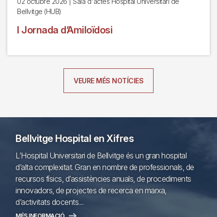
02 octubre 2026
| Sala d'actes Hospital Universitari de
Bellvitge (HUB)
I Jornada d’Amiloïdosi
VEURE MÉS NOTÍCIES
Bellvitge Hospital en Xifres
L’Hospital Universitari de Bellvitge és un gran hospital
d’alta complexitat. Gran en nombre de professionals, de
recursos físics, d’assistències anuals, de procediments
innovadors, de projectes de recerca en marxa,
d’activitats docents....
MÉS INFORMACIÓ