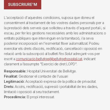
SUBSCRIURE'M
L'acceptació d'aquestes condicions, suposa que doneu el
consentiment al tractament de les vostres dades personals per a
la prestació dels serveis que sol·liciteu a través d'aquest portal i, si
escau, per fer les gestions necessàries amb les administracions o
entitats públiques que intervinguin en la tramitació, i la seva
posterior incorporació en l'esmentat fitxer automatitzat. Podeu
exercitar els drets d’accés, rectificació, cancel·lació i oposició en
relació amb la subscripció al butlletí
Fes Salut
adreçant-vos per
escrit a
comunicacio.bellvitge@bellvitgehospital.cat
, indicant
clarament a l’assumpte "Exercici de dret LOPD".
Responsable:
Hospital Universitari de Bellvitge.
Finalitat:
Gestionar el contacte de l'usuari
Legitimació:
Acceptació expresa de la política de privacitat.
Drets:
Accés, rectificació, supresió i portabilitat de les dades,
limitació i oposició al seu tractament.
Procedència:
El propi interessat.