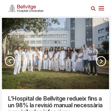
Vés
Cerca
al
Togg
contingut
navig
L’Hospital de Bellvitge redueix fins a
un 98% la revisió manual necessària