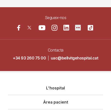
Segueix-nos
Contacta
+34 93 260 75 00
|
uac@bellvitgehospital.cat
Navegació
L'hospital
principal
Àrea pacient