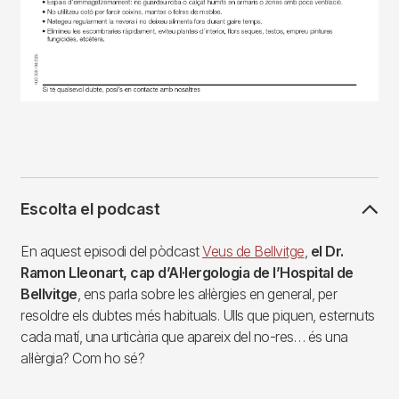
Escolta el podcast
En aquest episodi del pòdcast
Veus de Bellvitge
,
el Dr.
Ramon Lleonart, cap d’Al·lergologia de l’Hospital de
Bellvitge
, ens parla sobre les al·lèrgies en general, per
resoldre els dubtes més habituals. Ulls que piquen, esternuts
cada matí, una urticària que apareix del no-res… és una
al·lèrgia? Com ho sé?