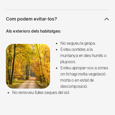
Com podem evitar-los?
Als exteriors dels habitatges:
No segueu la gespa.
Imagen
Eviteu sortides a la
muntanya en dies humits o
plujosos.
Eviteu apropar-vos a zones
on hi hagi molta vegetació
morta o en estat de
descomposició.
No removeu fulles seques del sòl.