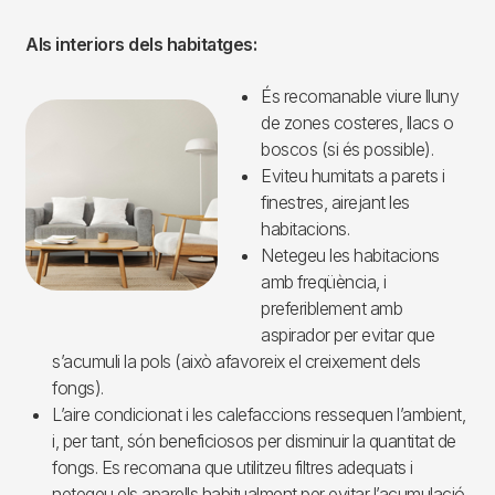
Als interiors dels habitatges:
És recomanable viure lluny
Imagen
de zones costeres, llacs o
boscos (si és possible).
Eviteu humitats a parets i
finestres, airejant les
habitacions.
Netegeu les habitacions
amb freqüència, i
preferiblement amb
aspirador per evitar que
s’acumuli la pols (això afavoreix el creixement dels
fongs).
L’aire condicionat i les calefaccions ressequen l’ambient,
i, per tant, són beneficiosos per disminuir la quantitat de
fongs. Es recomana que utilitzeu filtres adequats i
netegeu els aparells habitualment per evitar l’acumulació