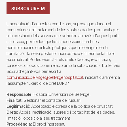
SUBSCRIURE'M
L'acceptació d'aquestes condicions, suposa que doneu el
consentiment al tractament de les vostres dades personals per
a la prestació dels serveis que sol·liciteu a través d'aquest portal
i, si escau, per fer les gestions necessàries amb les
administracions o entitats públiques que intervinguin en la
tramitació, i la seva posterior incorporació en l'esmentat fitxer
automatitzat. Podeu exercitar els drets d’accés, rectificació,
cancel·lació i oposició en relació amb la subscripció al butlletí
Fes
Salut
adreçant-vos per escrit a
comunicacio.bellvitge@bellvitgehospital.cat
, indicant clarament a
l’assumpte "Exercici de dret LOPD".
Responsable:
Hospital Universitari de Bellvitge.
Finalitat:
Gestionar el contacte de l'usuari
Legitimació:
Acceptació expresa de la política de privacitat.
Drets:
Accés, rectificació, supresió i portabilitat de les dades,
limitació i oposició al seu tractament.
Procedència:
El propi interessat.