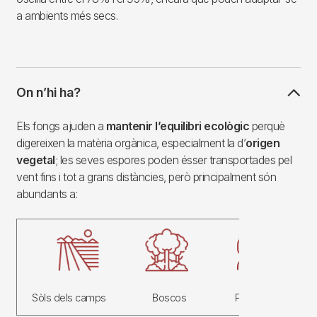
a ambients més secs.
On n’hi ha?
Els fongs ajuden a
mantenir l’equilibri ecològic
perquè
digereixen la matèria orgànica, especialment la d’
origen
vegetal
; les seves espores poden ésser transportades pel
vent fins i tot a grans distàncies, però principalment són
abundants a:
Imagen
Sòls dels camps
Boscos
Parcs i jardins