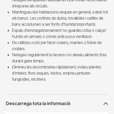
d’espores als circuits.
Mantingueu les habitacions seques en general, sobre tot
els banys. Les cortines de dutxa, tovalloles i catifes de
bany acostumen a ser fonts d’humitat importants.
Espais d’emmagatzemament: no guardeu roba o calçat
humits en armaris o zones amb poca ventilació.
No utilitzeu cotó per farcir coixins, mantes o folres de
mobles.
Netegeu regularment la nevera i no deixeu aliments fora
durant gaire temps.
Elimineu les escombraries ràpidament, eviteu plantes
d’interior, flors seques, testos, empreu pintures
fungicides, etcètera.
Descarrega tota la informació