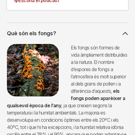
Escolta el podcast
Què són els fongs?
Imagen
Els fongs són formes de
vida àmpliament distribuïdes
a la natura. El nombre
d’espores de fongs a
l’atmosfera és molt superior
al dels grans de pol·len i a
diferència d’aquests,
els
fongs poden aparèixer a
qualsevol època de l’any
, ja que creixen segons la
temperatura i la humitat ambientals. La majoria es
desenvolupa en condicions òptimes entre els 20ºC i els
40ºC, tot i que hi ha excepcions, i la humitat relativa idònia
oscil·la entre el 78% i el 95%, encara que poden adaptar-se