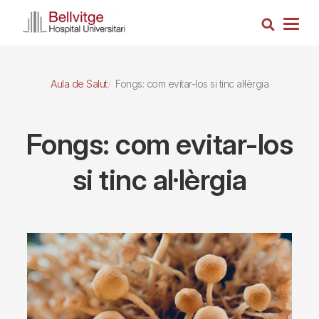
Vés
Cerca
al
Togg
contingut
navig
Aula de Salut
Fongs: com evitar-los si tinc al·lèrgia
Fongs: com evitar-los
si tinc al·lèrgia
Imagen