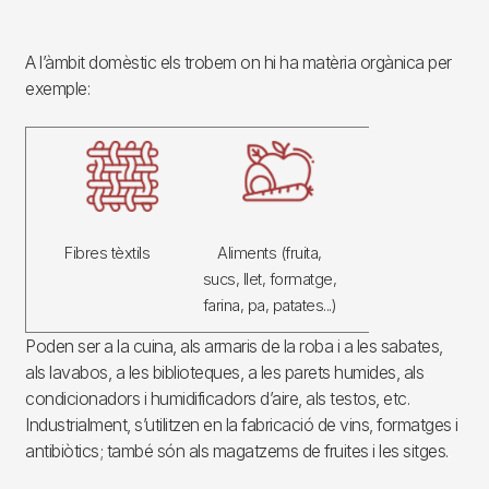
A l’àmbit domèstic els trobem on hi ha matèria orgànica per
exemple:
Imagen
Fibres tèxtils
Aliments (fruita,
Pells (sabates,
sucs, llet, formatge,
botes, abrics...)
farina, pa, patates...)
Poden ser a la cuina, als armaris de la roba i a les sabates,
als lavabos, a les biblioteques, a les parets humides, als
condicionadors i humidificadors d’aire, als testos, etc.
Industrialment, s’utilitzen en la fabricació de vins, formatges i
antibiòtics; també són als magatzems de fruites i les sitges.