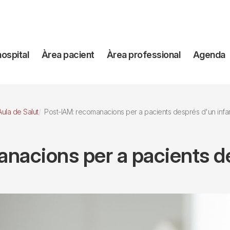
avegación
hospital
Àrea pacient
Àrea professional
Agenda
incipal
Aula de Salut
Post-IAM: recomanacions per a pacients després d'un infar
nacions per a pacients de