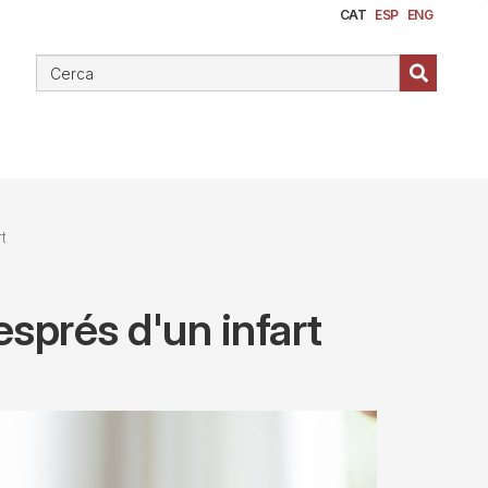
CAT
ESP
ENG
t
sprés d'un infart