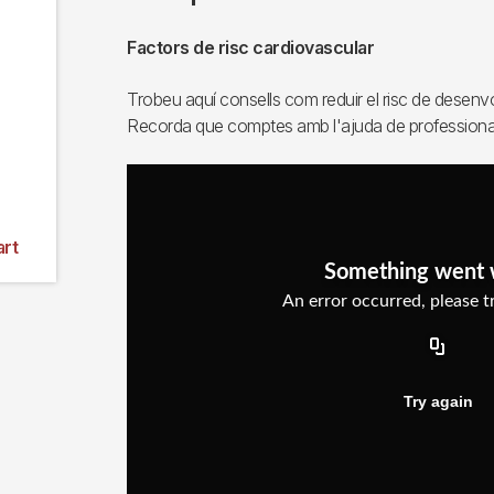
Factors de risc cardiovascular
Trobeu aquí consells com reduir el risc de desenvo
Recorda que comptes amb l'ajuda de professionals
art