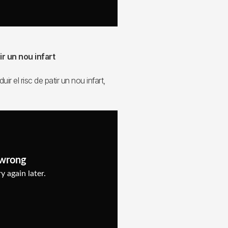
 un nou infart
r el risc de patir un nou infart,