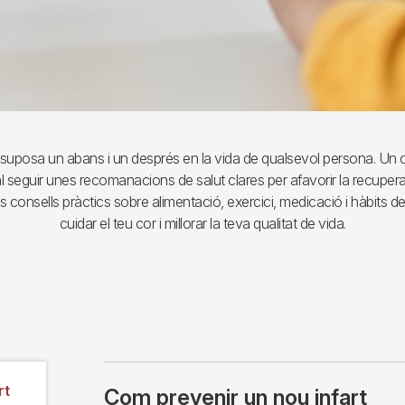
t suposa un abans i un després en la vida de qualsevol persona. Un
 seguir unes recomanacions de salut clares per afavorir la recuperac
s consells pràctics sobre alimentació, exercici, medicació i hàbits d
cuidar el teu cor i millorar la teva qualitat de vida.
rt
Com prevenir un nou infart