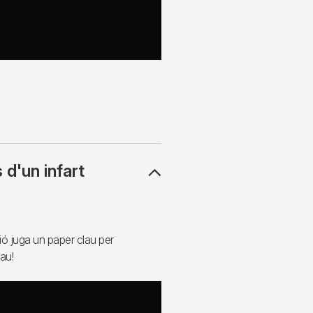
d'un infart
ió juga un paper clau per
au!