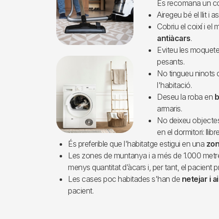
Es recomana un co
Airegeu bé el llit i a
Cobriu el coixí i e
antiàcars
.
Eviteu les moquetes,
pesants.
No tingueu ninots d
l'habitació.
Deseu la roba en
b
armaris.
No deixeu objecte
en el dormitori: llibr
És preferible que l'habitatge estigui en una
zon
Les zones de muntanya i a més de 1.000 metres
menys quantitat d’àcars i, per tant, el pacien
Les cases poc habitades s'han de
netejar i 
pacient.