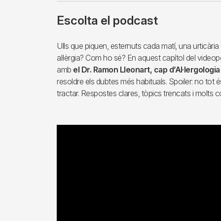
Escolta el podcast
Ulls que piquen, esternuts cada matí, una urticàri
al·lèrgia? Com ho sé? En aquest capítol del vide
amb
el Dr. Ramon Lleonart, cap d’Al·lergologia 
resoldre els dubtes més habituals. Spoiler: no tot és
tractar. Respostes clares, tòpics trencats i molts c