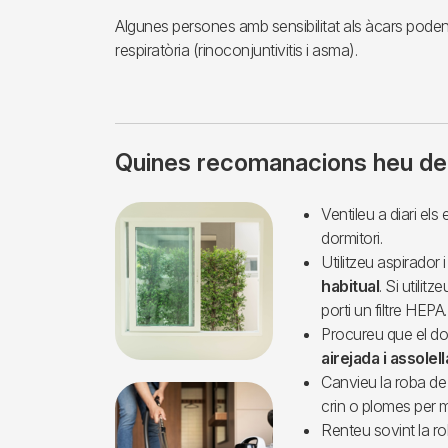
Algunes persones amb sensibilitat als àcars poden t
respiratòria (rinoconjuntivitis i asma).
Quines recomanacions heu de
Imagen
Ventileu a diari els
dormitori.
Utilitzeu aspirador 
habitual
. Si utili
porti un filtre HEPA.
Procureu que el dorm
airejada i assolel
Canvieu la roba de l
crin o plomes per ma
Renteu sovint la rob