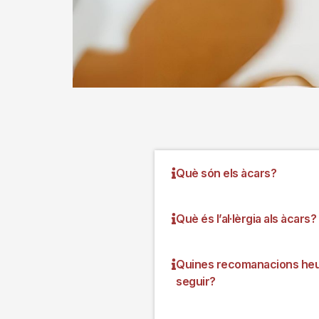
Què són els àcars?
Què és l’al·lèrgia als àcars?
Quines recomanacions he
seguir?