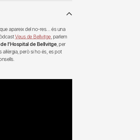
a que apareix del no-res… és una
opòdcast
Veus de Bellvitge
, parlem
de l’Hospital de Bellvitge
, per
 al·lèrgia, però si ho és, es pot
onsells.