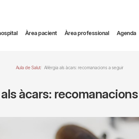
avegación
hospital
Àrea pacient
Àrea professional
Agenda
incipal
Aula de Salut
Al·lèrgia als àcars: recomanacions a seguir
a als àcars: recomanacions