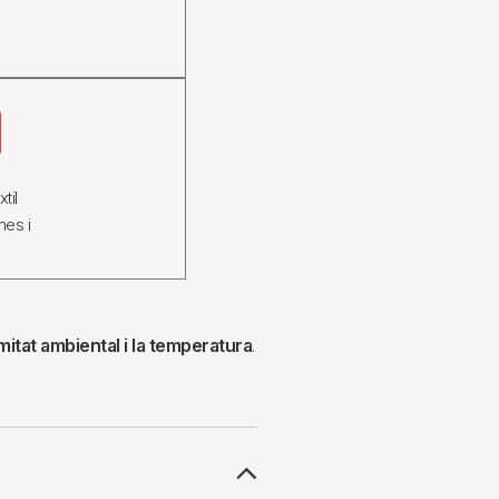
s
til
nes i
itat ambiental i la temperatura
.