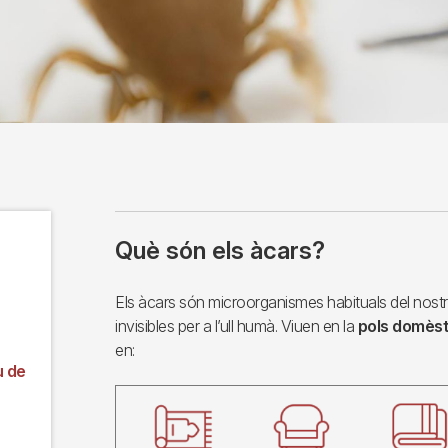
Què són els àcars?
Els àcars són microorganismes habituals del nostre
invisibles per a l’ull humà. Viuen en la
pols domèst
en:
u de
Imagen