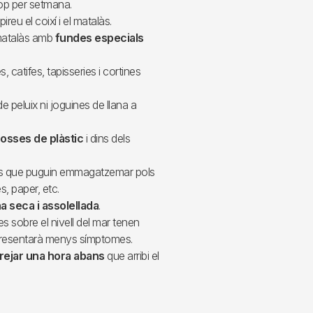
p per setmana.
spireu el coixí i el matalàs.
l matalàs amb
fundes especials
 catifes, tapisseries i cortines
e peluix ni joguines de llana a
osses de plàstic
i dins dels
s que puguin emmagatzemar pols
es, paper, etc.
a seca i assolellada
.
 sobre el nivell del mar tenen
t presentarà menys símptomes.
airejar una hora abans
que arribi el