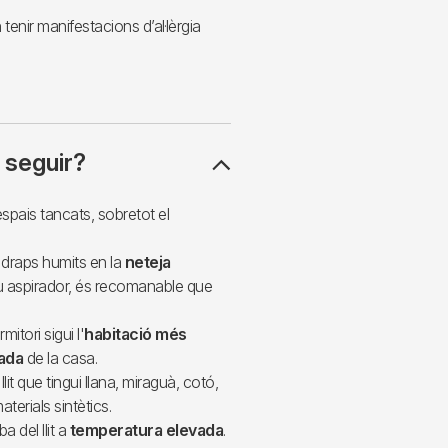
enir manifestacions d’al·lèrgia
 seguir?
 espais tancats, sobretot el
i draps humits en la
neteja
tzeu aspirador, és recomanable que
itori sigui l'
habitació més
lada
de la casa.
lit que tingui llana, miraguà, cotó,
terials sintètics.
a del llit a
temperatura elevada
.