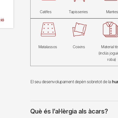
Catifes
Tapisseries
Mante
ió
Imagen
Matalassos
Coixins
Material tèx
(inclús jogui
roba)
El seu desenvolupament depèn sobretot de la
hum
Què és l’al·lèrgia als àcars?