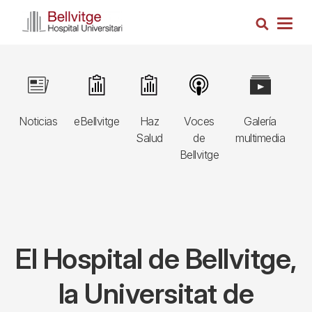
Pasar
Busca
al
Togg
contenido
navig
principal
Navegació
Image
Image
Image
Image
Image
I
principal
Noticias
eBellvitge
Haz
Voces
Galería
B
3r
Salud
de
multimedia
A
nivell
Bellvitge
E
El Hospital de Bellvitge,
la Universitat de