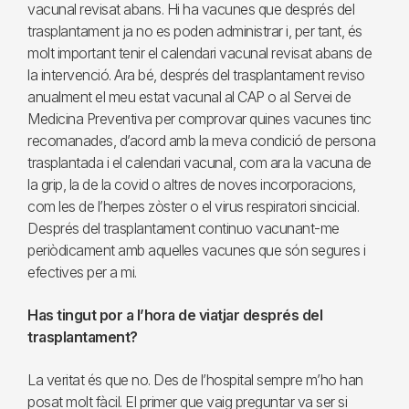
vacunal revisat abans. Hi ha vacunes que després del
trasplantament ja no es poden administrar i, per tant, és
molt important tenir el calendari vacunal revisat abans de
la intervenció. Ara bé, després del trasplantament reviso
anualment el meu estat vacunal al CAP o al Servei de
Medicina Preventiva per comprovar quines vacunes tinc
recomanades, d’acord amb la meva condició de persona
trasplantada i el calendari vacunal, com ara la vacuna de
la grip, la de la covid o altres de noves incorporacions,
com les de l’herpes zòster o el virus respiratori sincicial.
Després del trasplantament continuo vacunant-me
periòdicament amb aquelles vacunes que són segures i
efectives per a mi.
Has tingut por a l’hora de viatjar després del
trasplantament?
La veritat és que no. Des de l’hospital sempre m’ho han
posat molt fàcil. El primer que vaig preguntar va ser si