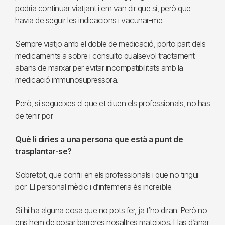
podria continuar viatjant i em van dir que sí, però que
havia de seguir les indicacions i vacunar-me.
Sempre viatjo amb el doble de medicació, porto part dels
medicaments a sobre i consulto qualsevol tractament
abans de marxar per evitar incompatibilitats amb la
medicació immunosupressora.
Però, si segueixes el que et diuen els professionals, no has
de tenir por.
Què li diries a una persona que està a punt de
trasplantar-se?
Sobretot, que confiï en els professionals i que no tingui
por. El personal mèdic i d’infermeria és increïble.
Si hi ha alguna cosa que no pots fer, ja t’ho diran. Però no
ens hem de posar barreres nosaltres mateixos. Has d’anar