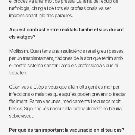
el procés va anar molt de pressa. La feina de l’equip de
nefrologia, cirurgia i de tots els professionals va ser
impressionant. No tinc paraules.
Aquest contrast entre realitats també el vius durant
els viatges?
Moltíssim. Quan tens una insuficiència renal greu i passes
per un trasplantament, t’adones de la sort que tenim amb
el nostre sistema sanitari i amb els professionals que hi
treballen.
Quan vas a Etiòpia veus que allà molta gent es mor per
infeccions o malalties que aquí es poden prevenir o tractar
fàcilment. Falten vacunes, medicaments i recursos molt
bàsics. Si jo hagués nascut allà, probablement no hauria
sobreviscut.
Per què és tan important la vacunació en el teu cas?