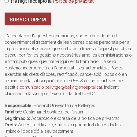
He llegit i accepto la
Política de privacitat
SUBSCRIURE'M
L'acceptació d'aquestes condicions, suposa que doneu el
consentiment al tractament de les vostres dades personals per a
la prestació dels serveis que sol·liciteu a través d'aquest portal i, si
escau, per fer les gestions necessàries amb les administracions o
entitats públiques que intervinguin en la tramitació, i la seva
posterior incorporació en l'esmentat fitxer automatitzat. Podeu
exercitar els drets d’accés, rectificació, cancel·lació i oposició en
relació amb la subscripció al butlletí
Fes Salut
adreçant-vos per
escrit a
comunicacio.bellvitge@bellvitgehospital.cat
, indicant
clarament a l’assumpte "Exercici de dret LOPD".
Responsable:
Hospital Universitari de Bellvitge.
Finalitat:
Gestionar el contacte de l'usuari
Legitimació:
Acceptació expresa de la política de privacitat.
Drets:
Accés, rectificació, supresió i portabilitat de les dades,
limitació i oposició al seu tractament.