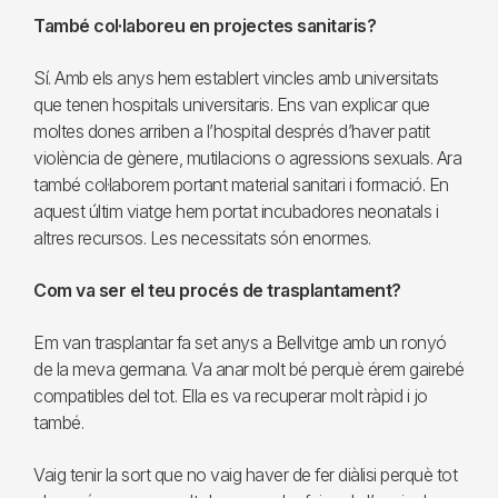
També col·laboreu en projectes sanitaris?
Sí. Amb els anys hem establert vincles amb universitats
que tenen hospitals universitaris. Ens van explicar que
moltes dones arriben a l’hospital després d’haver patit
violència de gènere, mutilacions o agressions sexuals. Ara
també col·laborem portant material sanitari i formació. En
aquest últim viatge hem portat incubadores neonatals i
altres recursos. Les necessitats són enormes.
Com va ser el teu procés de trasplantament?
Em van trasplantar fa set anys a Bellvitge amb un ronyó
de la meva germana. Va anar molt bé perquè érem gairebé
compatibles del tot. Ella es va recuperar molt ràpid i jo
també.
Vaig tenir la sort que no vaig haver de fer diàlisi perquè tot