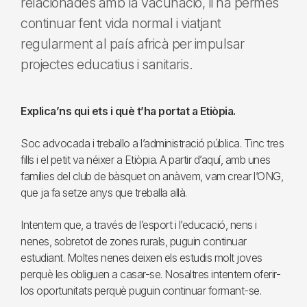
relacionades amb la vacunació, li ha permès
continuar fent vida normal i viatjant
regularment al país africà per impulsar
projectes educatius i sanitaris.
Explica’ns qui ets i què t’ha portat a Etiòpia.
Soc advocada i treballo a l’administració pública. Tinc tres
fills i el petit va néixer a Etiòpia. A partir d’aquí, amb unes
famílies del club de bàsquet on anàvem, vam crear l’ONG,
que ja fa setze anys que treballa allà.
Intentem que, a través de l’esport i l’educació, nens i
nenes, sobretot de zones rurals, puguin continuar
estudiant. Moltes nenes deixen els estudis molt joves
perquè les obliguen a casar-se. Nosaltres intentem oferir-
los oportunitats perquè puguin continuar formant-se.