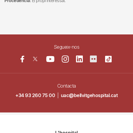
Procedència:
El propi interessat.
Segueix-nos
Contacta
+34 93 260 75 00
|
uac@bellvitgehospital.cat
Navegació
L'hospital