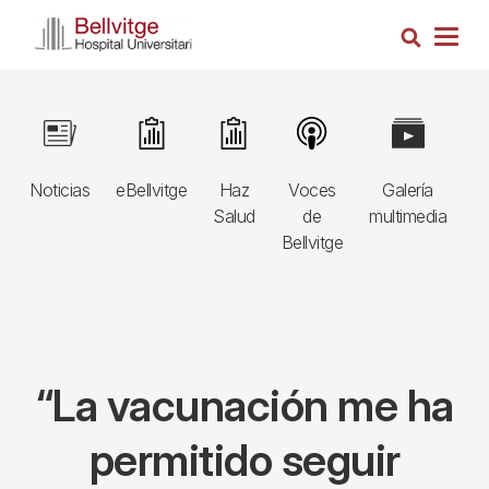
Pasar
Busca
al
Togg
contenido
navig
principal
Navegació
Image
Image
Image
Image
Image
I
principal
Noticias
eBellvitge
Haz
Voces
Galería
B
3r
Salud
de
multimedia
A
nivell
Bellvitge
E
“La vacunación me ha
permitido seguir