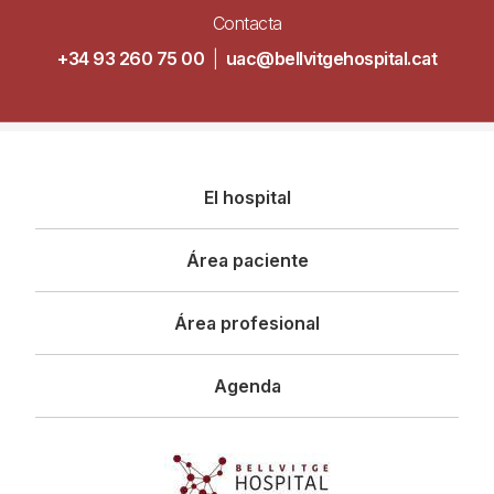
Contacta
+34 93 260 75 00
|
uac@bellvitgehospital.cat
Navegació
El hospital
principal
Área paciente
Área profesional
Agenda
Imagen