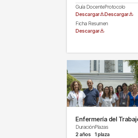
Guía Docente
Protocolo
Archivo
Archivo
Descargar
Descargar
Ficha Resumen
Archivo
Descargar
Enfermería del Trabaj
Duración
Plazas
2 años
1 plaza