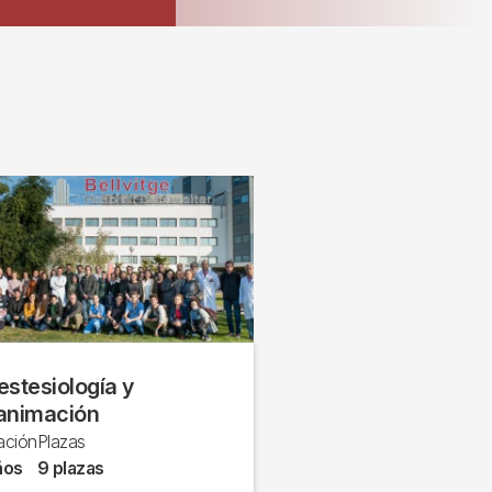
stesiología y
animación
ación
Plazas
ños
9 plazas