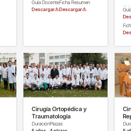
Guía Docente
Ficha Resumen
Archivo
Archivo
Descargar
Descargar
Guí
Arc
Des
Fic
Arc
Des
Cirugía Ortopédica y
Cir
Traumatología
Re
Duración
Plazas
Dur
5 años
4 plazas
5 a