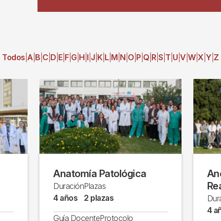
Todos
A
B
C
D
E
F
G
H
I
J
K
L
M
N
O
P
Q
R
S
T
U
V
W
X
Y
Z
Anatomía Patológica
Ane
Re
Duración
Plazas
4 años
2 plazas
Dur
4 a
Guía Docente
Protocolo