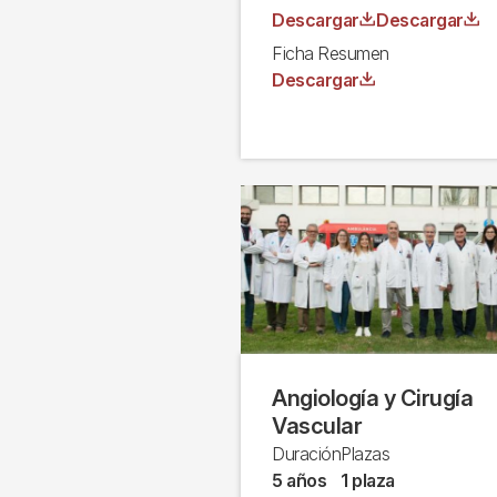
Archivo
Archivo
Descargar
Descargar
Ficha Resumen
Archivo
Descargar
Angiología y Cirugía
Vascular
Duración
Plazas
5 años
1 plaza