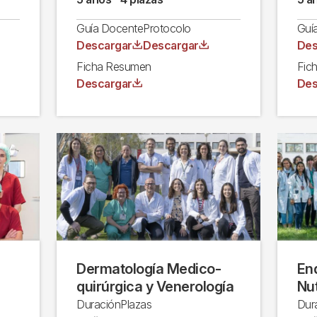
Guía Docente
Protocolo
Guí
Archivo
Archivo
Arc
Descargar
Descargar
Des
Ficha Resumen
Fic
Archivo
Arc
Descargar
Des
Dermatología Medico-
End
quirúrgica y Venerología
Nut
Duración
Plazas
Dur