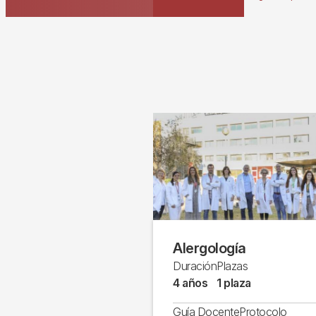
Alergología
Duración
Plazas
4 años
1 plaza
Guía Docente
Protocolo