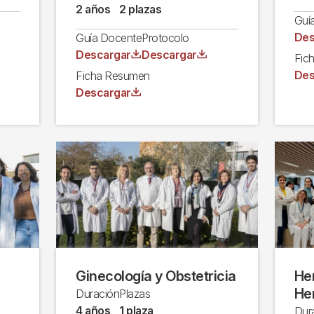
2 años
2 plazas
Guí
Arc
Des
Guía Docente
Protocolo
Archivo
Archivo
Descargar
Descargar
Fic
Arc
Des
Ficha Resumen
Archivo
Descargar
Ginecología y Obstetricia
He
He
Duración
Plazas
4 años
1 plaza
Dur