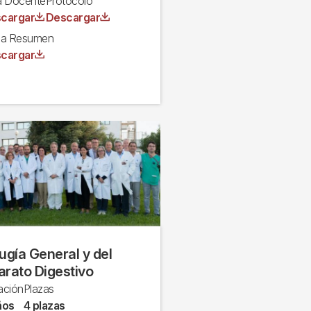
a Docente
Protocolo
hivo
Archivo
cargar
Descargar
ha Resumen
hivo
cargar
ugía General y del
arato Digestivo
ación
Plazas
ños
4 plazas