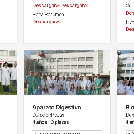
Archivo
Archivo
Descargar
Descargar
Guí
Arc
Des
Ficha Resumen
Archivo
Descargar
Fic
Arc
Des
Aparato Digestivo
Bio
Duración
Plazas
Dur
4 años
3 plazas
4 a