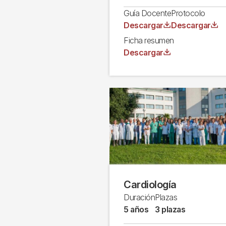
Guía Docente
Protocolo
Archivo
Archivo
Descargar
Descargar
Ficha resumen
Archivo
Descargar
Cardiología
Duración
Plazas
5 años
3 plazas