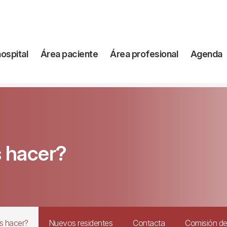
vegación
hospital
Área paciente
Área profesional
Agenda
incipal
 hacer?
s hacer?
Nuevos residentes
Contacta
Comisión d