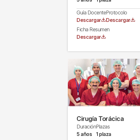
Guía Docente
Protocolo
Archivo
Archivo
Descargar
Descargar
Ficha Resumen
Archivo
Descargar
Cirugía Torácica
Duración
Plazas
5 años
1 plaza