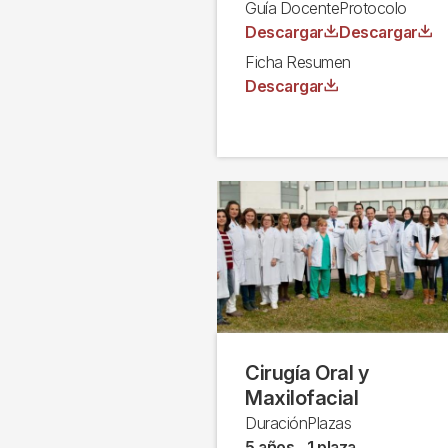
Guía Docente
Protocolo
Archivo
Archivo
Descargar
Descargar
Ficha Resumen
Archivo
Descargar
Cirugía Oral y
Maxilofacial
Duración
Plazas
5 años
1 plaza