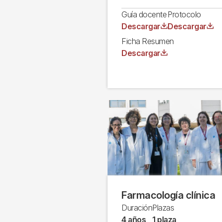
Guía docente
Protocolo
Archivo
Archivo
Descargar
Descargar
Ficha Resumen
Archivo
Descargar
Farmacología clínica
Duración
Plazas
4 años
1 plaza