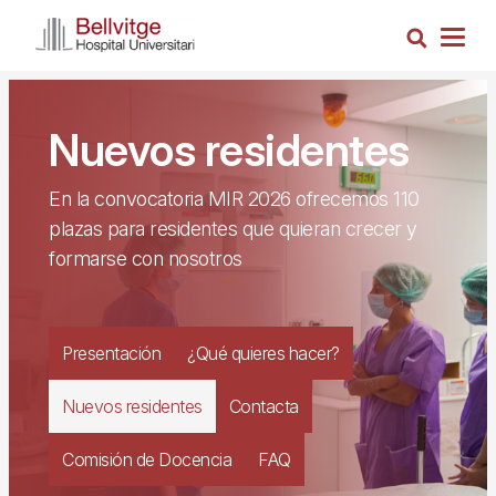
Pasar
Busca
al
Togg
contenido
navig
principal
Nuevos residentes
En la convocatoria MIR 2026 ofrecemos 110
plazas para residentes que quieran crecer y
formarse con nosotros
Presentación
¿Qué quieres hacer?
Nuevos residentes
Contacta
Comisión de Docencia
FAQ