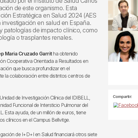
itado por el Instituto de Salud Carlos
nciación de este organismo. Esta
Acción Estratégica en Salud 2024 (AES
la investigación en salud en España.
y patologías de impacto clínico, como
logía o trasplantes renales.
ep Maria Cruzado Garrit
ha obtenido
ción Cooperativa Orientada a Resultados en
ación que busca profundizar en el
 la colaboración entre distintos centros de
Compartir:
Unidad de Investigación Clínica del IDIBELL,
nidad Funcional de Intersticio Pulmonar del
LL. Esta ayuda, de un millón de euros, tiene
 clínicos en el Campus Bellvitge.
gación de I+D+I en Salud financiará otros siete