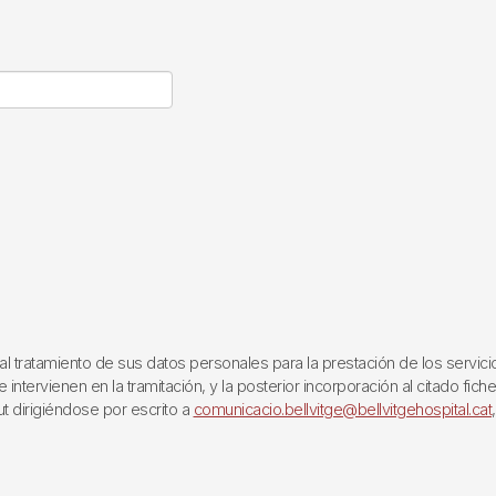
ratamiento de sus datos personales para la prestación de los servicios q
ntervienen en la tramitación, y la posterior incorporación al citado fich
ut dirigiéndose por escrito a
comunicacio.bellvitge@bellvitgehospital.cat