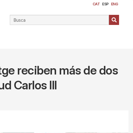
CAT
ESP
ENG
itge reciben más de dos
d Carlos III