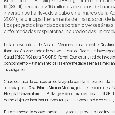
Biomédica de Bellvitge (IDIBELL), como centro acred
III (ISCIII), recibirán 2,16 millones de euros de fina
inversión se ha llevado a cabo en el marco de la 
2024), la principal herramienta de financiación de 
Los proyectos financiados abordan diversas áreas 
enfermedades respiratorias, neurociencias, microbio
En la convocatoria del Área de Medicina Traslacional, el
Dr. Jos
financiación vinculada a la convocatoria de Redes de Investiga
Salud (RICORS) para RICORS-Renal. Esta es una red de investig
conocimiento y tratamiento de las enfermedades renales mediante
investigación.
Cabe destacar la concesión de la ayuda para la ampliación de la 
liderada por la
Dra. Maria Molina Molina,
jefa de sección de la U
Hospital Universitario de Bellvitge y directora científica del IDIBE
como objetivo impulsar nuevas terapias de vanguardia en ensayos
Paralelamente, la convocatoria de ayudas a proyectos de investi