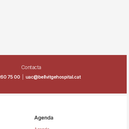
Contacta
260 75 00
|
uac@bellvitgehospital.cat
Agenda