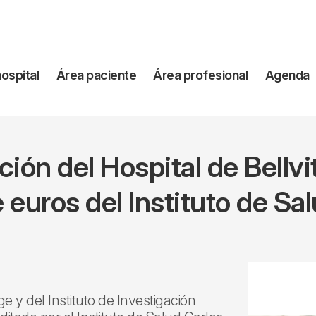
vegación
hospital
Área paciente
Área profesional
Agenda
incipal
ción del Hospital de Bellv
 euros del Instituto de Salu
e y del Instituto de Investigación