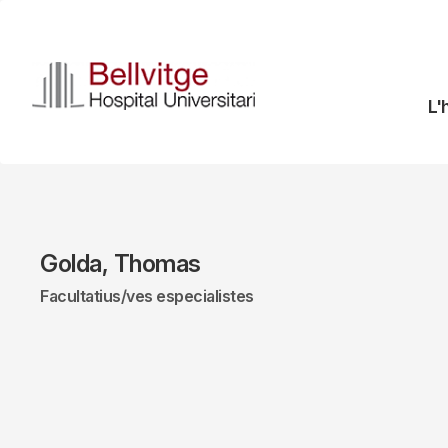
Vés
al
contingut
N
L'
pr
Golda, Thomas
Facultatius/ves especialistes