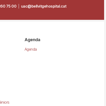
260 75 00
|
uac@bellvitgehospital.cat
Agenda
Agenda
èniors