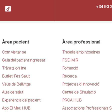
+34 93 
Àrea pacient
Àrea professional
Com visitar-se
Treballa amb nosaltres
Guia del pacient ingressat
FSE-MIR
Tràmits on line
Formació
Butlletí Fes Salut
Recerca
Veus de Bellvitge
Projectes d'Innovació
Aula de salut
Centre de Simulació
Experiència del pacient
PROA HUB
App El Meu HUB
Associacions Professionals S