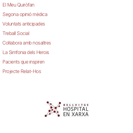
El Meu Quiròfan
Segona opinió mèdica
Voluntats anticipades
Treball Social
Col·labora amb nosaltres
La Simfonia dels Herois
Pacients que inspiren
Projecte Relat-Hos