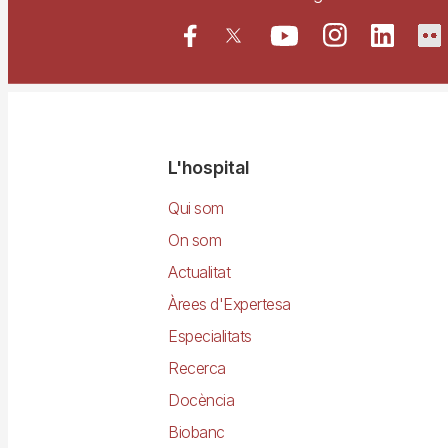
Navegació
L'hospital
principal
Qui som
On som
Actualitat
Àrees d'Expertesa
Especialitats
Recerca
Docència
Biobanc