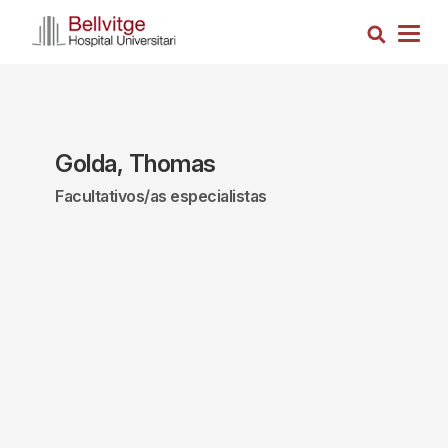
Pasar
Busca
al
Togg
contenido
navig
principal
Golda, Thomas
Facultativos/as especialistas