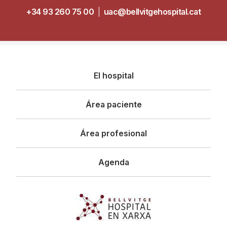
+34 93 260 75 00
|
uac@bellvitgehospital.cat
Navegació
El hospital
principal
Área paciente
Área profesional
Agenda
Imagen