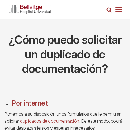
Vés
Cerca
al
Togg
contingut
navig
¿Cómo puedo solicitar
un duplicado de
documentación?
Por internet
Ponemos a su disposición unos formularios que le permitirán
solicitar
duplicados de documentación
. De este modo, podrá
evitar desplazamientos y esperas innecesarios.