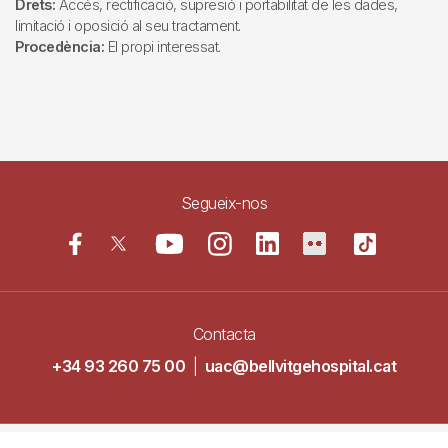
Drets:
Accés, rectificació, supresió i portabilitat de les dades,
limitació i oposició al seu tractament.
Procedència:
El propi interessat.
Segueix-nos
Contacta
+34 93 260 75 00
|
uac@bellvitgehospital.cat