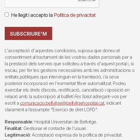
He llegit i accepto la
Política de privacitat
SUBSCRIURE'M
L'acceptació d'aquestes condicions, suposa que doneu el
consentiment al tractament de les vostres dades personals per a
la prestació dels serveis que sol·liciteu a través d'aquest portal i, si
escau, per fer les gestions necessàries amb les administracions o
entitats públiques que intervinguin en la tramitació, i la seva
posterior incorporació en l'esmentat fitxer automatitzat. Podeu
exercitar els drets d’accés, rectificació, cancel·lació i oposició en
relació amb la subscripció al butlletí
Fes Salut
adreçant-vos per
escrit a
comunicacio.bellvitge@bellvitgehospital.cat
, indicant
clarament a l’assumpte "Exercici de dret LOPD".
Responsable:
Hospital Universitari de Bellvitge.
Finalitat:
Gestionar el contacte de l'usuari
Legitimació:
Acceptació expresa de la política de privacitat.