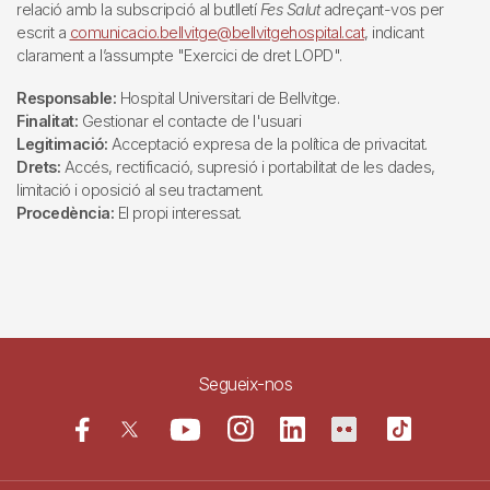
relació amb la subscripció al butlletí
Fes Salut
adreçant-vos per
escrit a
comunicacio.bellvitge@bellvitgehospital.cat
, indicant
clarament a l’assumpte "Exercici de dret LOPD".
Responsable:
Hospital Universitari de Bellvitge.
Finalitat:
Gestionar el contacte de l'usuari
Legitimació:
Acceptació expresa de la política de privacitat.
Drets:
Accés, rectificació, supresió i portabilitat de les dades,
limitació i oposició al seu tractament.
Procedència:
El propi interessat.
Segueix-nos