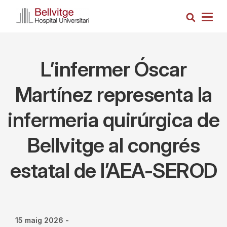
Vés
Cerca
al
Togg
contingut
navig
L’infermer Óscar
Martínez representa la
infermeria quirúrgica de
Bellvitge al congrés
estatal de l’AEA-SEROD
15 maig 2026
-