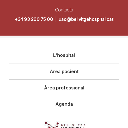
Contacta
+34 93 260 75 00
|
uac@bellvitgehospital.cat
Navegació
L'hospital
principal
Àrea pacient
Àrea professional
Agenda
Imagen