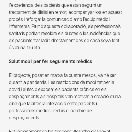
l'experiència dels pacients que estan seguint un
tractament de diàlisi en remot, acompanyar-los en aquest
procés i reforçar la comunicació amb l’equip mèdic i
infermeres. Fruit d’aquesta col·laboració, els professionals
sanitaris podran resoldre els dubtes o les incidències que
els pacients traslladin directament des de casa seva fent
ús d’una tauleta.
Salut mòbil per fer seguiments mèdics
El projecte, posat en marxa fa quatre mesos, va néixer
durant la pandèmia. Les restriccions de mobilitat per la
covid i el risc d’exposar els pacients crònics en els
desplaçaments als hospitals van motivar la creació d’una
eina que facilités la interacció entre pacients i
professionals mèdics i reduís el nombre de
desplaçaments.
El funcionament de les teleconsultes s’ha dissenyat