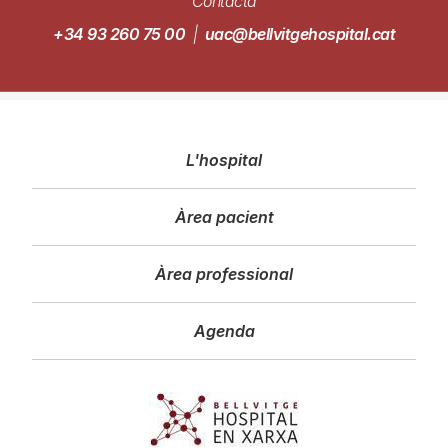
Contacta
+34 93 260 75 00
|
uac@bellvitgehospital.cat
Navegació
L'hospital
principal
Àrea pacient
Àrea professional
Agenda
Imagen