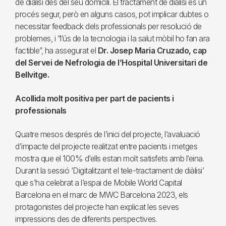
de diàlisi des del seu domicili. El tractament de diàlisi és un
procés segur, però en alguns casos, pot implicar dubtes o
necessitar feedback dels professionals per resolució de
problemes, i “l’ús de la tecnologia i la salut mòbil ho fan ara
factible”, ha assegurat el
Dr. Josep Maria Cruzado, cap
del Servei de Nefrologia de l’Hospital Universitari de
Bellvitge.
Acollida molt positiva per part de pacients i
professionals
Quatre mesos després de l’inici del projecte, l’avaluació
d’impacte del projecte realitzat entre pacients i metges
mostra que el 100% d’ells estan molt satisfets amb l’eina.
Durant la sessió ‘Digitalitzant el tele-tractament de diàlisi’
que s’ha celebrat a l’espai de Mobile World Capital
Barcelona en el marc de MWC Barcelona 2023, els
protagonistes del projecte han explicat les seves
impressions des de diferents perspectives.