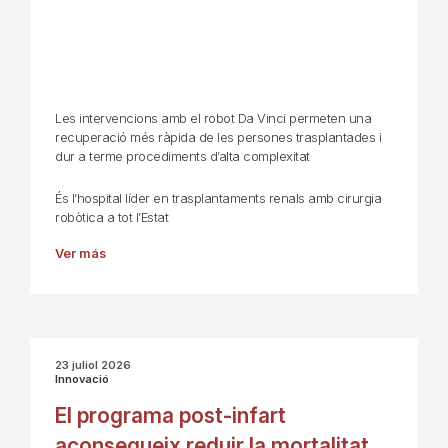
Les intervencions amb el robot Da Vinci permeten una
recuperació més ràpida de les persones trasplantades i
dur a terme procediments d’alta complexitat
És l’hospital líder en trasplantaments renals amb cirurgia
robòtica a tot l’Estat
Ver más
23 juliol 2026
Innovació
El programa post-infart
aconsegueix reduir la mortalitat