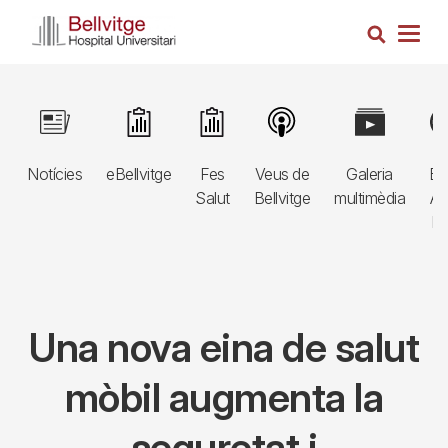
Vés
Cerca
al
Togg
contingut
navig
Navegació
Image
Image
Image
Image
Image
Im
principal
Notícies
eBellvitge
Fes
Veus de
Galeria
Bl
3r
Salut
Bellvitge
multimèdia
Au
nivell
E
Una nova eina de salut
mòbil augmenta la
seguretat i