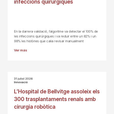
infeccions quirúrgiques
En la darrera validació, l’algoritme va detectar el 100% de
les infeccions quirúrgiques i va reduir entre un 82% i un
98% les històries que calia revisar manualment
Ver más
31 juliol 2026
Innovació
L’Hospital de Bellvitge assoleix els
300 trasplantaments renals amb
cirurgia robòtica