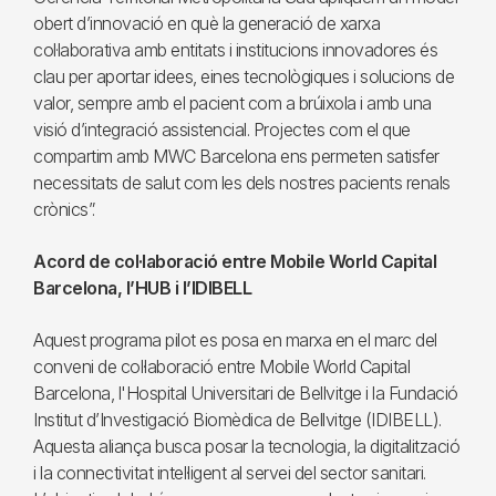
obert d’innovació en què la generació de xarxa
col·laborativa amb entitats i institucions innovadores és
clau per aportar idees, eines tecnològiques i solucions de
valor, sempre amb el pacient com a brúixola i amb una
visió d’integració assistencial. Projectes com el que
compartim amb MWC Barcelona ens permeten satisfer
necessitats de salut com les dels nostres pacients renals
crònics”.
Acord de col·laboració entre Mobile World Capital
Barcelona, l’HUB i l’IDIBELL
Aquest programa pilot es posa en marxa en el marc del
conveni de col·laboració entre Mobile World Capital
Barcelona, l'Hospital Universitari de Bellvitge i la Fundació
Institut d’Investigació Biomèdica de Bellvitge (IDIBELL).
Aquesta aliança busca posar la tecnologia, la digitalització
i la connectivitat intel·ligent al servei del sector sanitari.