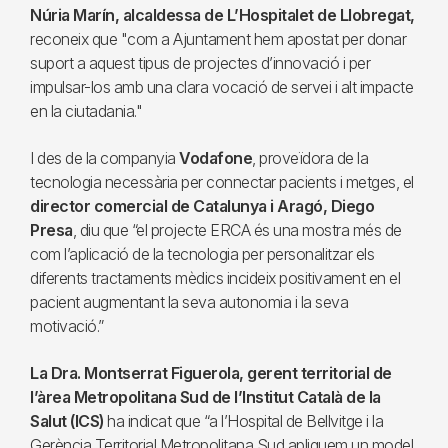
Núria Marín, alcaldessa de L’Hospitalet de Llobregat,
reconeix que "com a Ajuntament hem apostat per donar
suport a aquest tipus de projectes d’innovació i per
impulsar-los amb una clara vocació de servei i alt impacte
en la ciutadania."
I des de la companyia
Vodafone
, proveïdora de la
tecnologia necessària per connectar pacients i metges, el
director comercial de Catalunya i Aragó, Diego
Presa
, diu que “el projecte ERCA és una mostra més de
com l’aplicació de la tecnologia per personalitzar els
diferents tractaments mèdics incideix positivament en el
pacient augmentant la seva autonomia i la seva
motivació.”
La Dra. Montserrat Figuerola, gerent territorial de
l’àrea Metropolitana Sud de l’Institut Català de la
Salut (ICS)
ha indicat que “a l’Hospital de Bellvitge i la
Gerència Territorial Metropolitana Sud apliquem un model