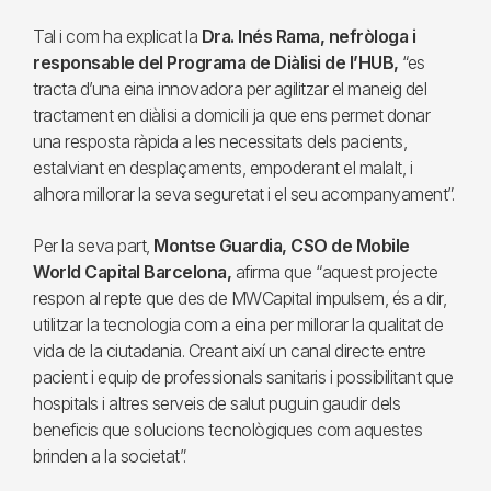
Tal i com ha explicat la
Dra. Inés Rama, nefròloga i
responsable del Programa de Diàlisi de l’HUB,
“es
tracta d’una eina innovadora per agilitzar el maneig del
tractament en diàlisi a domicili ja que ens permet donar
una resposta ràpida a les necessitats dels pacients,
estalviant en desplaçaments, empoderant el malalt, i
alhora millorar la seva seguretat i el seu acompanyament”.
Per la seva part,
Montse Guardia, CSO de Mobile
World Capital Barcelona,
afirma que “aquest projecte
respon al repte que des de MWCapital impulsem, és a dir,
utilitzar la tecnologia com a eina per millorar la qualitat de
vida de la ciutadania. Creant així un canal directe entre
pacient i equip de professionals sanitaris i possibilitant que
hospitals i altres serveis de salut puguin gaudir dels
beneficis que solucions tecnològiques com aquestes
brinden a la societat”.