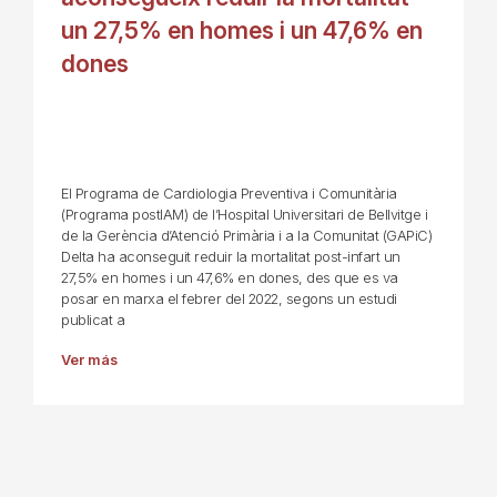
un 27,5% en homes i un 47,6% en
dones
El Programa de Cardiologia Preventiva i Comunitària
(Programa postIAM) de l’Hospital Universitari de Bellvitge i
de la Gerència d’Atenció Primària i a la Comunitat (GAPiC)
Delta ha aconseguit reduir la mortalitat post-infart un
27,5% en homes i un 47,6% en dones, des que es va
posar en marxa el febrer del 2022, segons un estudi
publicat a
Ver más