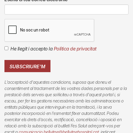
He llegit i accepto la
Política de privacitat
SUBSCRIURE'M
L'acceptació d'aquestes condicions, suposa que doneu el
consentiment al tractament de les vostres dades personals per a la
prestació dels serveis que sol·liciteu a través d'aquest portal i, si
escau, per fer les gestions necessàries amb les administracions o
entitats públiques que intervinguin en la tramitació, i la seva
posterior incorporació en l'esmentat fitxer automatitzat. Podeu
exercitar els drets d’accés, rectificació, cancel·lació i oposició en
relació amb la subscripció al butlletí
Fes Salut
adreçant-vos per
escrit a
comunicacio.bellvitge@bellvitgehospital.cat
, indicant